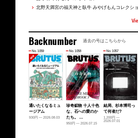
北野天満宮の福天神と臥牛 みやげもんコレクション344
Vi
Backnumber
過去の号はこちらから
No. 1059
No. 1058
No. 1057
通いたくなるミュ
珍奇鉱物 十人十色
結局、杉本博司っ
ージアム
な、石への愛のか
て何者だ?
たち。 …
930円 — 2026.08.03
1,200円 —
2026.07.01
950円 — 2026.07.15