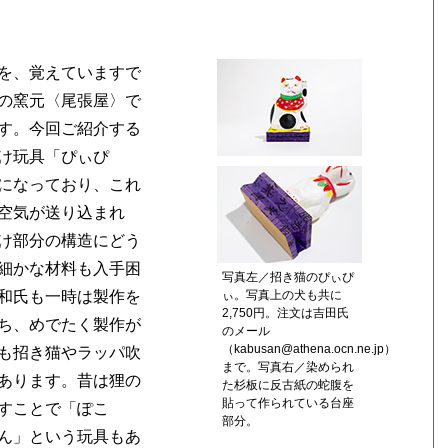
を、覚えていますで
の窯元〈尾張屋〉で
す。今回ご紹介する
け玩具「ぴぃぴ
になっており、これ
空気が送り込まれ
け部分の構造にどう
細かな材料も入手困
写真左／招き猫のぴぃぴ
ぃ。写真上の犬も共に
和氏も一時は製作を
2,750円。注文は吉田氏
ち、めでたく製作が
のメール
（kabusan@athena.ocn.ne.jp）
も招き猫やラッパ吹
まで。写真右／染められ
あります。昔は狸の
た杉板に反古紙の蛇腹を
貼って作られている台座
すことで「ぽこ
部分。
ん」という玩具もあ