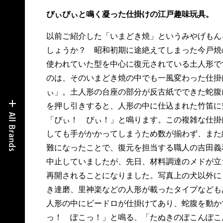
ぴぃぴぃと鳴く凝った仕掛けの江戸趣味玩具。
以前ご紹介した「いまどき焼」というみやげもん
しょうか？ 昭和初期に途絶えてしまった今戸焼
使われていた型を中心に復元されている土人形で
のは、そのいまどき焼の中でも一風変わった仕掛
ぃ」。土人形の台座の部分が反古紙でできた蛇腹
を押し引きすると、人形の中に仕込まれた竹笛に
「ぴぃ！ ぴぃ！」と鳴ります。この複雑な仕掛
しても手がかかってしまうため数が揃わず、また
難になったことで、復元を担当する職人の吉田義
中止していましたが、先日、材料調達のメドが立
再開されることになりました。写真上の犬以外に
き達磨、里神楽などの人形が載ったタイプなども
人形の中にビードロが仕掛けてあり、蛇腹を動か
っ！ ぽこっ！」と鳴る、「たぬきのぽこんぽこ