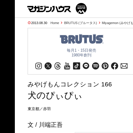
2013.08.30
Home
BRUTUS (ブルータス)
Miyagemon (みやげ
毎月1・15日発売
1980年創刊
みやげもんコレクション 166
犬のぴぃぴぃ
東京都／赤羽
文 / 川端正吾