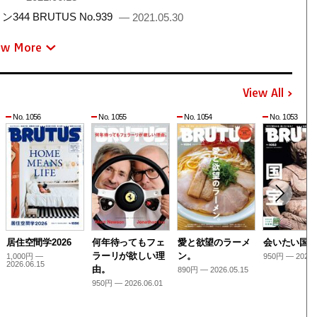
 BRUTUS No.939
— 2021.05.30
ew More
View All
No. 1056
No. 1055
No. 1054
No. 1053
居住空間学2026
何年待ってもフェ
愛と欲望のラーメ
会いたい国
ラーリが欲しい理
ン。
1,000円 —
950円 — 2026.
2026.06.15
由。
890円 — 2026.05.15
950円 — 2026.06.01