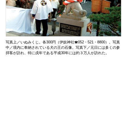
写真上／いぬみくじ。各300円（伊奴神社☎052・521・8800）。写真
中／境内に奉納されている犬の王の石像。写真下／元日には多くの参
拝客が訪れ、特に戌年である平成30年には約３万人が訪れた。