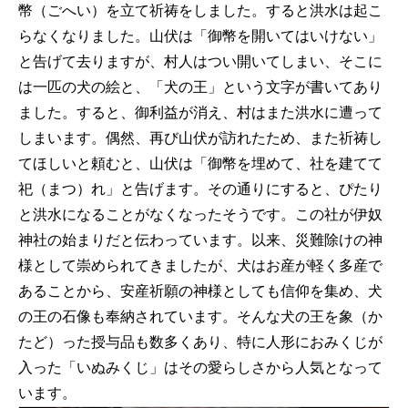
幣（ごへい）を立て祈祷をしました。すると洪水は起こ
らなくなりました。山伏は「御幣を開いてはいけない」
と告げて去りますが、村人はつい開いてしまい、そこに
は一匹の犬の絵と、「犬の王」という文字が書いてあり
ました。すると、御利益が消え、村はまた洪水に遭って
しまいます。偶然、再び山伏が訪れたため、また祈祷し
てほしいと頼むと、山伏は「御幣を埋めて、社を建てて
祀（まつ）れ」と告げます。その通りにすると、ぴたり
と洪水になることがなくなったそうです。この社が伊奴
神社の始まりだと伝わっています。以来、災難除けの神
様として崇められてきましたが、犬はお産が軽く多産で
あることから、安産祈願の神様としても信仰を集め、犬
の王の石像も奉納されています。そんな犬の王を象（か
たど）った授与品も数多くあり、特に人形におみくじが
入った「いぬみくじ」はその愛らしさから人気となって
います。