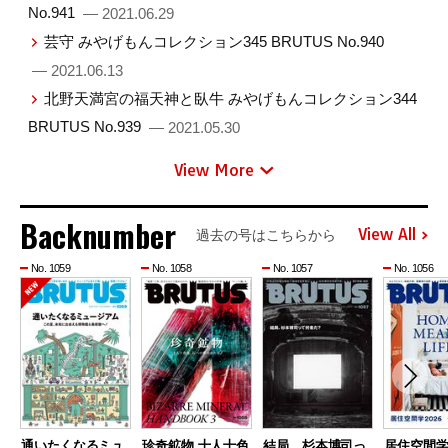
No.941
— 2021.06.29
芸守 みやげもんコレクション345 BRUTUS No.940
— 2021.06.13
北野天満宮の福天神と臥牛 みやげもんコレクション344
BRUTUS No.939
— 2021.05.30
View More
Backnumber
View All
過去の号はこちらから
No. 1059
No. 1058
No. 1057
No. 1056
通いたくなるミュ
珍奇鉱物 十人十色
結局、杉本博司っ
居住空間学2