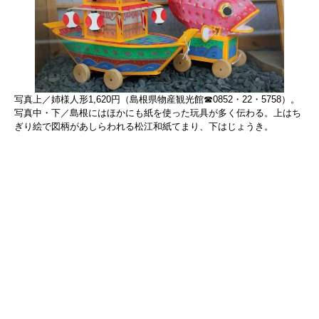
写真上／姉様人形1,620円（島根県物産観光館☎0852・22・5758）。
写真中・下／島根にはほかにも紙を使った玩具が多く伝わる。上はち
ぎり絵で図柄があしらわれる松江和紙てまり、下はじょうき。