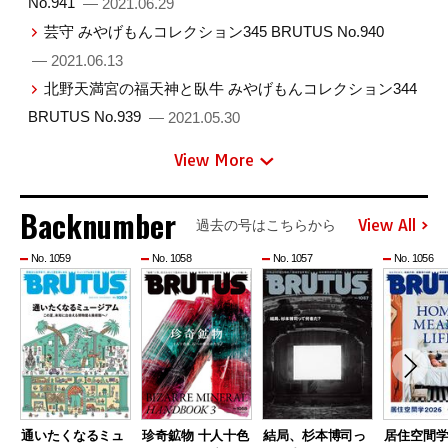
No.941
— 2021.06.29
芸守 みやげもんコレクション345 BRUTUS No.940
— 2021.06.13
北野天満宮の福天神と臥牛 みやげもんコレクション344
BRUTUS No.939
— 2021.05.30
View More
Backnumber
View All
過去の号はこちらから
No. 1059
No. 1058
No. 1057
No. 1056
通いたくなるミュ
珍奇鉱物 十人十色
結局、杉本博司っ
居住空間学2