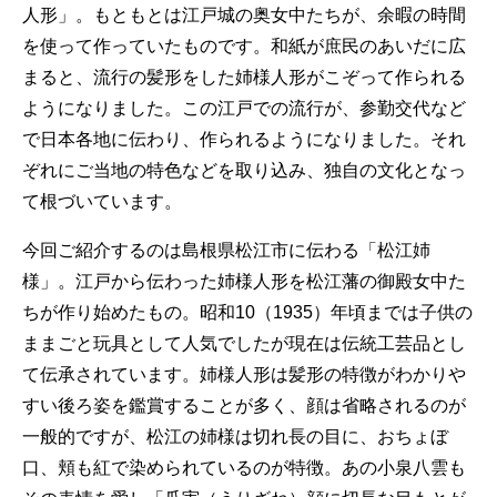
人形」。もともとは江戸城の奥女中たちが、余暇の時間
を使って作っていたものです。和紙が庶民のあいだに広
まると、流行の髪形をした姉様人形がこぞって作られる
ようになりました。この江戸での流行が、参勤交代など
で日本各地に伝わり、作られるようになりました。それ
ぞれにご当地の特色などを取り込み、独自の文化となっ
て根づいています。
今回ご紹介するのは島根県松江市に伝わる「松江姉
様」。江戸から伝わった姉様人形を松江藩の御殿女中た
ちが作り始めたもの。昭和10（1935）年頃までは子供の
ままごと玩具として人気でしたが現在は伝統工芸品とし
て伝承されています。姉様人形は髪形の特徴がわかりや
すい後ろ姿を鑑賞することが多く、顔は省略されるのが
一般的ですが、松江の姉様は切れ長の目に、おちょぼ
口、頬も紅で染められているのが特徴。あの小泉八雲も