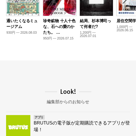
通いたくなるミュ
珍奇鉱物 十人十色
結局、杉本博司っ
居住空間学2
ージアム
な、石への愛のか
て何者だ?
1,000円 —
2026.06.15
たち。 …
930円 — 2026.08.03
1,200円 —
2026.07.01
950円 — 2026.07.15
Look!
編集部からのお知らせ
アプリ
BRUTUSの電子版が定期購読できるアプリが登
場！