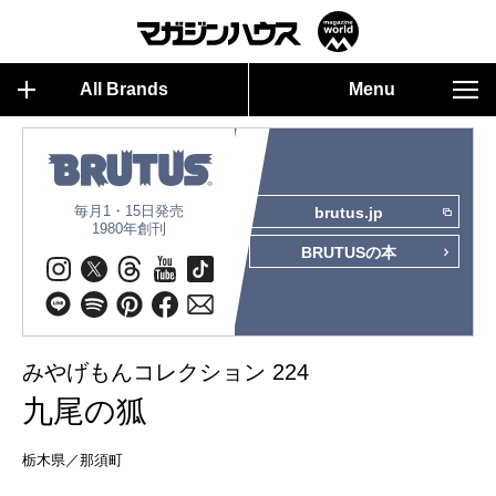
All Brands
Menu
毎月1・15日発売
brutus.jp
1980年創刊
BRUTUSの本
みやげもんコレクション 224
九尾の狐
栃木県／那須町