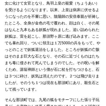
女に化けて女官となり、鳥羽上皇の寵愛（ちょうあい）
を受けるようになります。以来、上皇は病床に伏せるよ
うになったのを不審に思い、陰陽師の安倍泰親が祈祷し
たところ、全身が金色の毛で覆われ、顔は白く、その尾
はなんと九本もある妖狐が現れました。追い詰められた
妖狐は、雷を起こし、那須野ヶ原に逃げ込みます。ここ
でも暴れ回り、ついに領主は１万5000の兵をもって、や
っとのことで妖狐退治をしました。ところが妖狐の亡骸
はそのまま巨大な石となり、その石に近づくものはたち
まち毒に侵されて死んでしまうのでした。その呪いを解
くため、源翁禅師という僧が石に杖を打ちつけると、石
は３つに砕け、妖気は消えたのです。２つは飛び去りま
したが、そのうち１つは現在も那須町にあり、殺生石と
して残っています。
そんな那須町では、九尾の狐をモチーフにした張り子玩