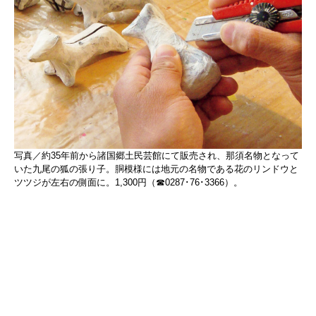
写真／約35年前から諸国郷土民芸館にて販売され、那須名物となって
いた九尾の狐の張り子。胴模様には地元の名物である花のリンドウと
ツツジが左右の側面に。1,300円（☎0287･76･3366）。