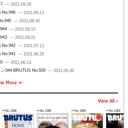
47
— 2021.09.29
No.946
— 2021.09.13
.945
— 2021.08.30
944
— 2021.08.15
943
— 2021.08.01
No.942
— 2021.07.13
No.941
— 2021.06.29
40
— 2021.06.13
 BRUTUS No.939
— 2021.05.30
ew More
View All
No. 1056
No. 1055
No. 1054
No. 1053