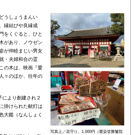
どうしょうまんい
、縁結びや良縁成
門をくぐると、ひと
木があり、ノウゼン
姿が仲睦まじい男女
就・夫婦和合の霊
この木は、映画『愛
人々のほか、往年の
子により創建され２
に掛けられた献灯は
色大鑑（なんしょく
写真上／花守り。1,000円（愛染堂勝鬘院