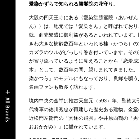
愛染かずらで知られる勝鬘院の花守り。
大阪の四天王寺にある〈愛染堂勝鬘院（あいぜん
ん）〉は、地元では「愛染さん」と呼ばれており
就、商売繁盛に御利益があるといわれています。
きわ大きな樹齢数百年といわれる桂（かつら）の
カズラのツルがびっしり巻き付いています。その
が寄り添っているように見えることから「恋愛成
木」として、数百年の間、親しまれてきました。
染かつら』のモデルにもなっており、良縁を願う
名画ファンも数多く訪れます。
境内中央の金堂は推古天皇元（593）年、聖徳太
代将軍の徳川秀忠が再建した歴史ある建物。金堂
近松門左衛門の『冥途の飛脚』や井原西鶴の『男
おおかがみ）』に描かれています。