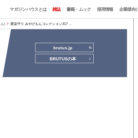
マガジンハウスとは
雑誌
書籍・ムック
採用情報
企業様向
もん)
愛染守り みやげもんコレクション317 …
brutus.jp
BRUTUSの本