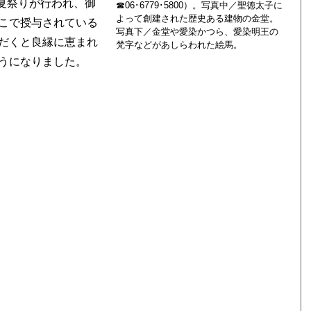
る夏祭りが行われ、御
☎06･6779･5800）。写真中／聖徳太子に
よって創建された歴史ある建物の金堂。
こで授与されている
写真下／金堂や愛染かつら、愛染明王の
だくと良縁に恵まれ
梵字などがあしらわれた絵馬。
うになりました。