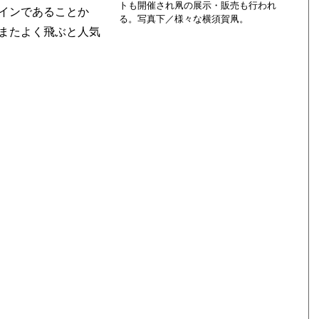
トも開催され凧の展示・販売も行われ
インであることか
る。写真下／様々な横須賀凧。
またよく飛ぶと人気