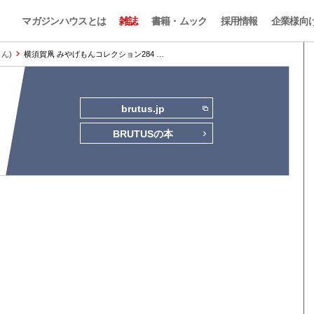
マガジンハウスとは
雑誌
書籍・ムック
採用情報
企業様向
もん)
横須賀凧 みやげもんコレクション284 …
brutus.jp
BRUTUSの本