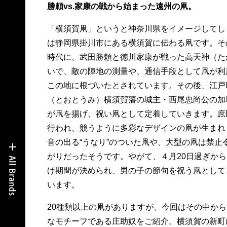
勝頼vs.家康の戦から始まった遠州の凧。
「横須賀凧」というと神奈川県をイメージしてし
は静岡県掛川市にある横須賀に伝わる凧です。そ
時代に、武田勝頼と徳川家康が戦った高天神（た
いで、敵の陣地の測量や、通信手段として凧が利
この地に根づいたとされています。その後、江戸
（とおとうみ）横須賀藩の城主・西尾忠尚公の加
が凧を揚げ、祝い凧として定着していきます。庶
行われ、競うように多彩なデザインの凧が生まれ
音の出る“うなり”のついた凧や、大型の凧は禁止
がりだったそうです。やがて、４月20日過ぎか
げ期間が決められ、男の子の節句を祝う凧として
います。
20種類以上の凧がありますが、今回はその中か
なモチーフである庄助奴をご紹介。横須賀の新町