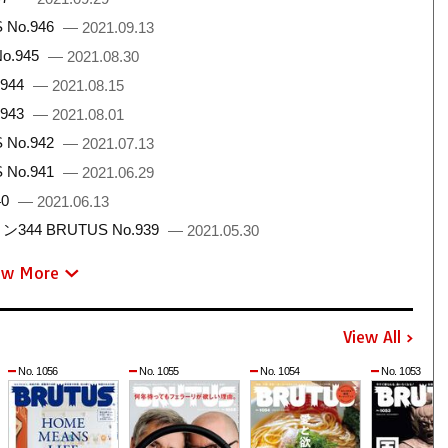
No.946
— 2021.09.13
.945
— 2021.08.30
944
— 2021.08.15
943
— 2021.08.01
No.942
— 2021.07.13
No.941
— 2021.06.29
40
— 2021.06.13
 BRUTUS No.939
— 2021.05.30
ew More
View All
No. 1056
No. 1055
No. 1054
No. 1053