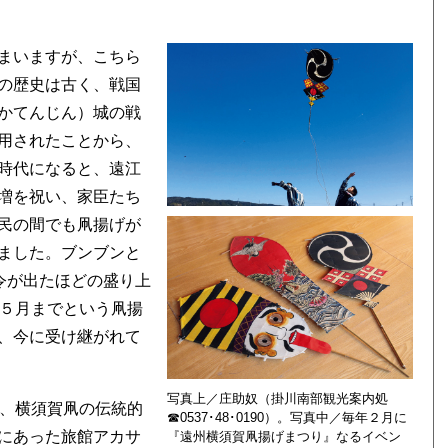
まいますが、こちら
の歴史は古く、戦国
かてんじん）城の戦
用されたことから、
時代になると、遠江
増を祝い、家臣たち
民の間でも凧揚げが
ました。ブンブンと
令が出たほどの盛り上
ら５月までという凧揚
、今に受け継がれて
写真上／庄助奴（掛川南部観光案内処
ら、横須賀凧の伝統的
☎0537･48･0190）。写真中／毎年２月に
にあった旅館アカサ
『遠州横須賀凧揚げまつり』なるイベン