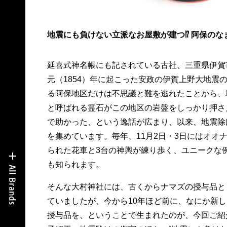
地震にも負けない立派なお屋敷が建つ⁉ 阿保のな
延喜式神名帳にも記されている古社、三重県伊賀
元（1854）年に起こった安政の伊賀上野大地震
る阿保地区だけは不思議と難を逃れたことから、
と呼ばれる霊石がこの地区の岩盤をしっかり押さ
で助かった、という逸話が広まり、以来、地震除
を集めています。毎年、11月2日・3日にはオオ
られた花車と3台の神輿が練り歩く、ユニークな
も知られます。
そんな大村神社には、古くからナマズの授与品と
ていましたが、今から10年ほど前に、なにか新
授与品を、ということで生まれたのが、今回ご紹