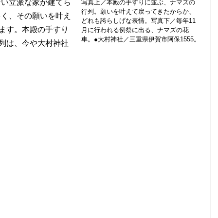
ない立派な家が建てら
写真上／本殿の手すりに並ぶ、ナマズの
行列。願いを叶えて戻ってきたからか、
多く、その願いを叶え
どれも誇らしげな表情。写真下／毎年11
ます。本殿の手すり
月に行われる例祭に出る、ナマズの花
車。●大村神社／三重県伊賀市阿保1555。
列は、今や大村神社