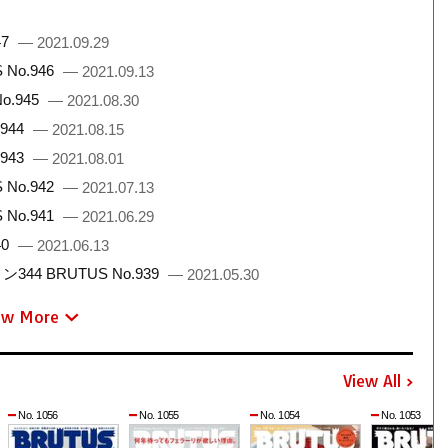
47
— 2021.09.29
No.946
— 2021.09.13
.945
— 2021.08.30
944
— 2021.08.15
943
— 2021.08.01
No.942
— 2021.07.13
No.941
— 2021.06.29
40
— 2021.06.13
 BRUTUS No.939
— 2021.05.30
ew More
View All
No. 1056
No. 1055
No. 1054
No. 1053