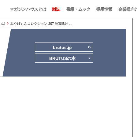
マガジンハウスとは
雑誌
書籍・ムック
採用情報
企業様向
もん)
みやげもんコレクション 207 地震除け …
brutus.jp
BRUTUSの本