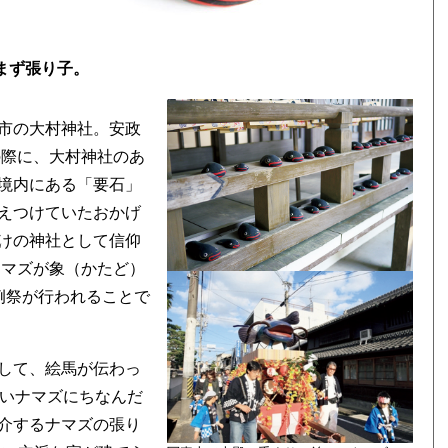
まず張り子。
市の大村神社。安政
の際に、大村神社のあ
境内にある「要石」
えつけていたおかげ
けの神社として信仰
ナマズが象（かたど）
例祭が行われることで
して、絵馬が伝わっ
しいナマズにちなんだ
介するナマズの張り