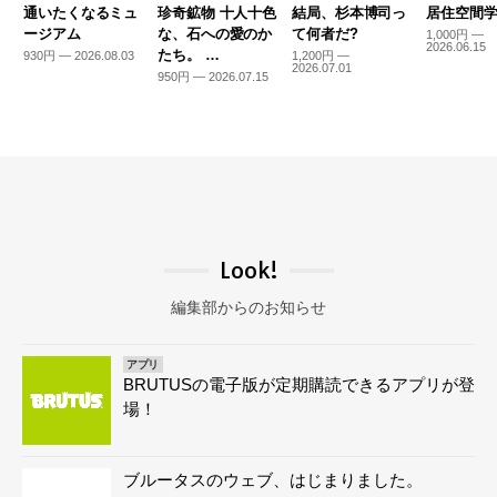
通いたくなるミュ
珍奇鉱物 十人十色
結局、杉本博司っ
居住空間学2
ージアム
な、石への愛のか
て何者だ?
1,000円 —
2026.06.15
たち。 …
930円 — 2026.08.03
1,200円 —
2026.07.01
950円 — 2026.07.15
Look!
編集部からのお知らせ
アプリ
BRUTUSの電子版が定期購読できるアプリが登
場！
ブルータスのウェブ、はじまりました。