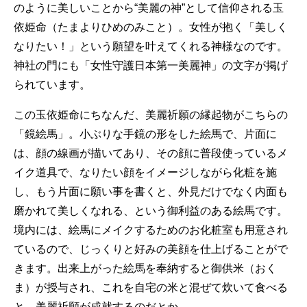
のように美しいことから“美麗の神”として信仰される玉
依姫命（たまよりひめのみこと）。女性が抱く「美しく
なりたい！」という願望を叶えてくれる神様なのです。
神社の門にも「女性守護日本第一美麗神」の文字が掲げ
られています。
この玉依姫命にちなんだ、美麗祈願の縁起物がこちらの
「鏡絵馬」。小ぶりな手鏡の形をした絵馬で、片面に
は、顔の線画が描いてあり、その顔に普段使っているメ
イク道具で、なりたい顔をイメージしながら化粧を施
し、もう片面に願い事を書くと、外見だけでなく内面も
磨かれて美しくなれる、という御利益のある絵馬です。
境内には、絵馬にメイクするためのお化粧室も用意され
ているので、じっくりと好みの美顔を仕上げることがで
きます。出来上がった絵馬を奉納すると御供米（おく
ま）が授与され、これを自宅の米と混ぜて炊いて食べる
と、美麗祈願が成就するのだとか。