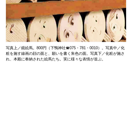
写真上／鏡絵馬。800円（下鴨神社☎075・781・0010）。写真中／化
粧を施す線画の顔の面と、願いを書く朱色の面。写真下／化粧が施さ
れ、本殿に奉納された絵馬たち。実に様々な表情が並ぶ。