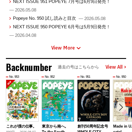
NEXT ISSUE 951 POPEYE 7月号は6月9日発売！
— 2026.05.08
Popeye No. 950 試し読みと目次
— 2026.05.08
NEXT ISSUE 950 POPEYE 6月号は5月9日発売！
— 2026.04.08
View More
Backnumber
View All
過去の号はこちらから
No. 953
No. 952
No. 951
No. 950
これが僕の仕事。
東京から南へ。
創刊50周年記念号
Made in U
To the South …
WHOLE CITY …
catal …