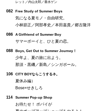
レット／内山太郎／垂水ゲン
082
Free Study of Summer Boys
気になる夏モノ・自由研究。
小林節正／阿部孝史／本田嘉貴／郷古隆洋
086
A Girlfriend of Summer Boy
サマーボーイと、ひと夏の恋。
088
Boys, Get Out to Summer Journey！
少年よ、夏の旅に出よう。
那須・黒磯／新島／シンガポール。
106
CITY BOYならこうするネ。
夏休み編）
Bose×せきしろ
114
Summer Pop-up Shop
お待たせ！ ポパイが