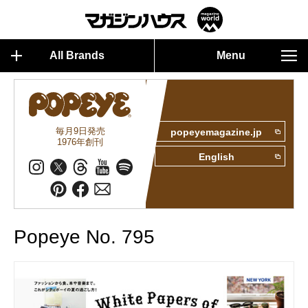
All Brands
Menu
毎月9日発売
popeyemagazine.jp
1976年創刊
English
Popeye No. 795