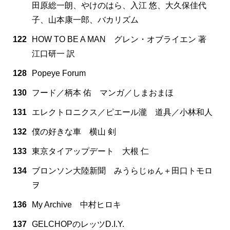
田原総一朗、やけのはら、入江 悠、大久保佳代
子、山本康一郎、バカリズム
122
HOW TO BE A MAN グレン・オブライエン 著
江口研一 訳
128
Popeye Forum
130
フード／柄本 佑 マンガ／しまおまほ
131
エレクトロニクス／ピエール瀧 道具／小林和人
132
僕の好きな車 横山 剣
133
東京タイアップデート 大根 仁
134
ブロンソン大陸新聞 みうらじゅん＋田口トモロ
ヲ
136
My Archive 中村ヒロキ
137
GELCHOPのレッツD.I.Y.