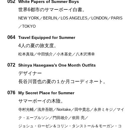
052
White Papers of Summer Boys
世界6都市のサマーボーイ白書。
NEW YORK／BERLIN／LOS ANGELES／LONDON／PARIS
／TOKYO
064
Travel Equipped for Summer
4人の夏の旅支度。
松本真哉／中田慎介／小木基史／八木沢博幸
072
Shinya Hasegawa’s One Month Outfits
デザイナー
長谷川晋也の夏の１か月コーディネート。
076
My Secret Place for Summer
サマーボーイの木陰。
寺村光輔／浅井吾朗／Noritake／田中貴志／永井ミキジ／マイ
ク・エーブルソン／門田雄介／依田 亮／
ジョシュ・ローゼン＆コリン・タンストール＆モーガン・コ