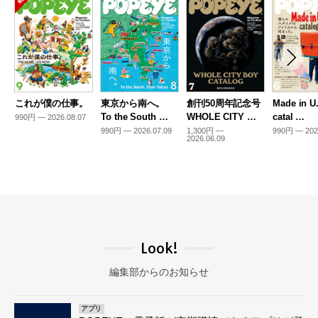
これが僕の仕事。
東京から南へ。
創刊50周年記念号
Made in U
To the South …
WHOLE CITY …
catal …
990円 — 2026.08.07
990円 — 2026.07.09
1,300円 —
990円 — 202
2026.06.09
Look!
編集部からのお知らせ
アプリ