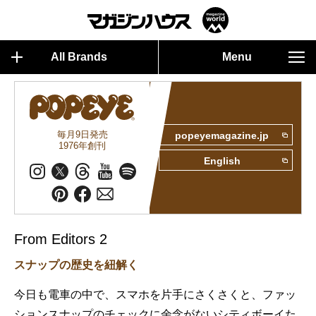
All Brands
Menu
毎月9日発売
popeyemagazine.jp
1976年創刊
English
From Editors 2
スナップの歴史を紐解く
今日も電車の中で、スマホを片手にさくさくと、ファッ
ションスナップのチェックに余念がないシティボーイた