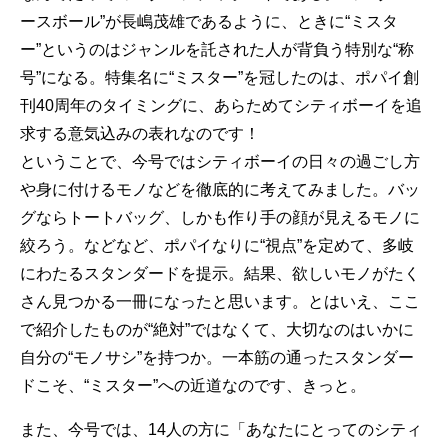
ースボール”が長嶋茂雄であるように、ときに“ミスタ
ー”というのはジャンルを託された人が背負う特別な“称
号”になる。特集名に“ミスター”を冠したのは、ポパイ創
刊40周年のタイミングに、あらためてシティボーイを追
求する意気込みの表れなのです！
ということで、今号ではシティボーイの日々の過ごし方
や身に付けるモノなどを徹底的に考えてみました。バッ
グならトートバッグ、しかも作り手の顔が見えるモノに
絞ろう。などなど、ポパイなりに“視点”を定めて、多岐
にわたるスタンダードを提示。結果、欲しいモノがたく
さん見つかる一冊になったと思います。とはいえ、ここ
で紹介したものが“絶対”ではなくて、大切なのはいかに
自分の“モノサシ”を持つか。一本筋の通ったスタンダー
ドこそ、“ミスター”への近道なのです、きっと。
また、今号では、14人の方に「あなたにとってのシティ