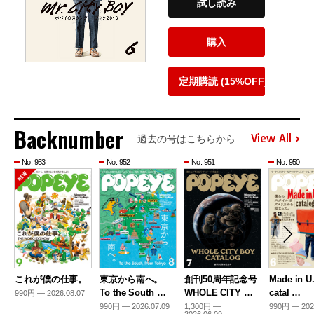
試し読み
購入
定期購読 (15%OFF)
Backnumber
View All
過去の号はこちらから
No. 953
No. 952
No. 951
No. 950
これが僕の仕事。
東京から南へ。
創刊50周年記念号
Made in U
To the South …
WHOLE CITY …
catal …
990円 — 2026.08.07
990円 — 2026.07.09
1,300円 —
990円 — 202