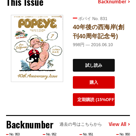
This Issue
Backnumber
ポパイ No. 831
40年後の西海岸(創
刊40周年記念号)
998円 — 2016.06.10
試し読み
購入
定期購読 (15%OFF)
Backnumber
View All
過去の号はこちらから
No. 953
No. 952
No. 951
No. 950