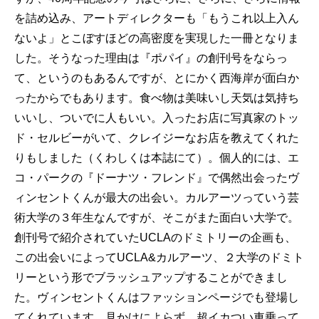
を詰め込み、アートディレクターも「もうこれ以上入ん
ないよ」とこぼすほどの高密度を実現した一冊となりま
した。そうなった理由は『ポパイ』の創刊号をならっ
て、というのもあるんですが、とにかく西海岸が面白か
ったからでもあります。食べ物は美味いし天気は気持ち
いいし、ついでに人もいい。入ったお店に写真家のトッ
ド・セルビーがいて、クレイジーなお店を教えてくれた
りもしました（くわしくは本誌にて）。個人的には、エ
コ・パークの『ドーナツ・フレンド』で偶然出会ったヴ
ィンセントくんが最大の出会い。カルアーツっていう芸
術大学の３年生なんですが、そこがまた面白い大学で。
創刊号で紹介されていたUCLAのドミトリーの企画も、
この出会いによってUCLA&カルアーツ、２大学のドミト
リーという形でブラッシュアップすることができまし
た。ヴィンセントくんはファッションページでも登場し
てくれています。見かけによらず、超イカつい車乗って