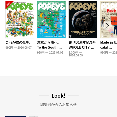
これが僕の仕事。
東京から南へ。
創刊50周年記念号
Made in U
To the South …
WHOLE CITY …
catal …
990円 — 2026.08.07
990円 — 2026.07.09
1,300円 —
990円 — 202
2026.06.09
Look!
編集部からのお知らせ