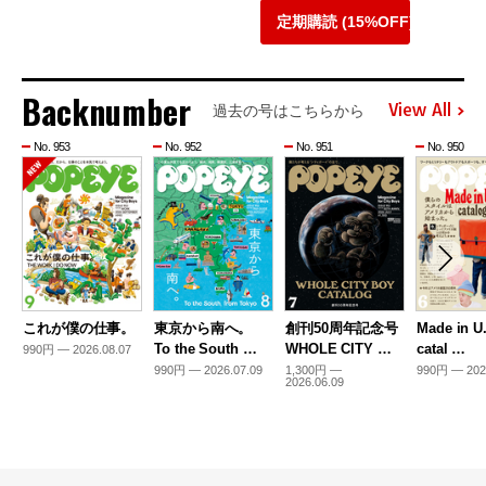
定期購読 (15%OFF)
Backnumber
View All
過去の号はこちらから
No. 953
No. 952
No. 951
No. 950
これが僕の仕事。
東京から南へ。
創刊50周年記念号
Made in U
To the South …
WHOLE CITY …
catal …
990円 — 2026.08.07
990円 — 2026.07.09
1,300円 —
990円 — 202
2026.06.09