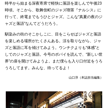
時半から始まる深夜寄席で軽快に落語を楽しんで午後23
時頃。そこから、歌舞伎町のジャズ喫茶『ナルシス』に
行って、終電までもうひとジャズ。こんな“真夏の夜のジ
ャズと落語”なんてどうだろう。
馴染みの街のそこかしこに、目をこらせばジャズと落語
を楽しめる場所がたくさんある。涼を取りながら、ジャ
ズと落語に耳を傾けてみよう。ウンチクよりも“体感”と
してのジャズと落語。今号のポパイを読んで、“新しい世
界”の扉を開けてみようよ。まだ僕らも入り口付近をうろ
うろしてます。みんな、待ってるよ！
山口淳（本誌担当編集）