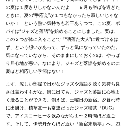
の夏は１度きりしかないんだよ！ ９月も半ばを過ぎた
ときに、夏の“手応え”が１つもなかったら寂しいじゃな
いか！ という熱い気持ちも若干ありつつ、この夏、ポ
パイは“ジャズと落語”を始めることにしました。実は、
この２つが体に入ることで「“洒落た大人”に近づけるは
ず」という想いがあって、ずっと気になっていたのだ。
気になっていながら、そのままにしておくのは、やっぱ
り居心地が悪い。なにより、ジャズと落語を始めるのに
夏ほど相応しい季節はない！
まず、涼しい部屋で日がなジャズや落語を聴く気持ち良
さは言わずもがな。街に出ても、ジャズと落語に心地よ
く浸ることができる。例えば、土曜日の新宿。夕暮れ時
に出掛け、植草甚一も常連だったジャズ喫茶『DUG』
で、アイスコーヒーを飲みながら１〜２時間ほど過ご
す。そして、伊勢丹からほど近い『新宿末廣亭』へ。21