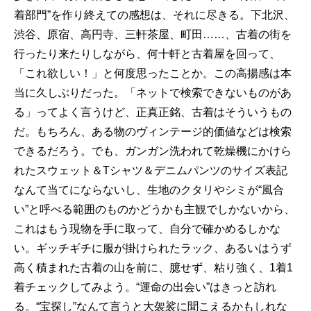
着部門”を作り終えての感想は、それに尽きる。下北沢、
渋谷、原宿、高円寺、三軒茶屋、町田……、古着の街を
行ったり来たりしながら、何十軒と古着屋を回って、
「これ欲しい！」と何度思ったことか。この高揚感は本
当に久しぶりだった。「ネットで検索できないものがあ
る」ってよく言うけど、正真正銘、古着はそういうもの
だ。もちろん、ある物のヴィンテージ的価値などは検索
できるだろう。でも、ガンガン洗われて乾燥機にかけら
れたスウェット＆Tシャツ＆デニムパンツのサイズ表記
なんて当てにならないし、生地のクタリやシミが“風合
い”と呼べる範囲のものかどうかも主観でしかないから、
これはもう現物を手に取って、自分で確かめるしかな
い。ギッチギチに服が掛けられたラック、あるいはうず
高く積まれた古着の山を前に、臆せず、粘り強く、1着1
着チェックしてみよう。“運命の出会い”はきっと訪れ
る。“宝探し”なんて言うと大袈裟に聞こえるかもしれな