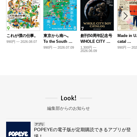
これが僕の仕事。
東京から南へ。
創刊50周年記念号
Made in U
To the South …
WHOLE CITY …
catal …
990円 — 2026.08.07
990円 — 2026.07.09
1,300円 —
990円 — 202
2026.06.09
Look!
編集部からのお知らせ
アプリ
POPEYEの電子版が定期購読できるアプリが登
場！