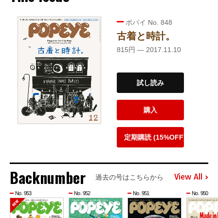
ポパイ No. 848
古着と時計。
815円 — 2017.11.10
試し読み
購入
定期購読 (15%OFF)
Backnumber
View All
過去の号はこちらから
No. 953
No. 952
No. 951
No. 950