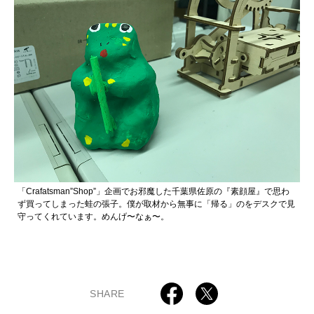
「Crafatsman”Shop”」企画でお邪魔した千葉県佐原の『素顔屋』で思わ
ず買ってしまった蛙の張子。僕が取材から無事に「帰る」のをデスクで見
守ってくれています。めんげ〜なぁ〜。
SHARE