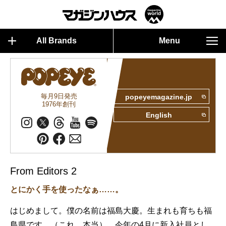
All Brands
Menu
毎月9日発売
popeyemagazine.jp
1976年創刊
English
From Editors 2
とにかく手を使ったなぁ……。
はじめまして。僕の名前は福島大慶。生まれも育ちも福
島県です。（これ、本当）。今年の4月に新入社員とし