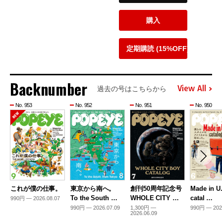
購入
定期購読 (15%OFF)
Backnumber
View All
過去の号はこちらから
No. 953
No. 952
No. 951
No. 950
これが僕の仕事。
東京から南へ。
創刊50周年記念号
Made in U
To the South …
WHOLE CITY …
catal …
990円 — 2026.08.07
990円 — 2026.07.09
1,300円 —
990円 — 202
2026.06.09