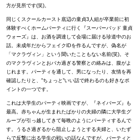
方が見所です(笑)。
同じくスクールカースト底辺の童貞3人組が卒業前に初
体験すべくホームパーティに行く『スーパーバッド 童貞
ウォーズ』は、お酒を調達して会場に届ける珍道中のお
話。未成年だからフェイクIDを作るんですが、偽名が
「マクラヴィン」という聞いたこともない名前(笑)。そ
のマクラヴィンとおバカ過ぎる警察との絡みは、腹がよ
じれます。パーティを通して、男になったり、友情を再
確認したりと、”ちょっと”いい話で終わるのも好きなポ
イントの一つです。
これは大学生のパーティ映画ですが、『ネイバーズ』も
最高。赤ちゃんが生まれたばかりの夫婦の隣に大学生グ
ループが引っ越してきて毎晩のようにパーティするんで
す。うるさ過ぎるから阻止しようとする夫婦と、いたず
らで反撃に出る学生の戦いの話なんですが、パーティと