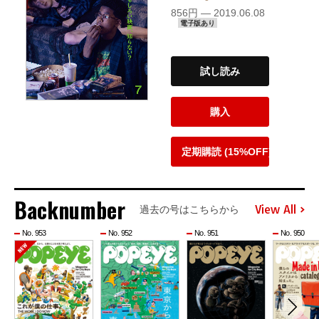
856円 — 2019.06.08
電子版あり
試し読み
購入
定期購読 (15%OFF)
Backnumber
View All
過去の号はこちらから
No. 953
No. 952
No. 951
No. 950