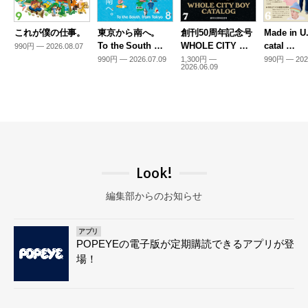
これが僕の仕事。
東京から南へ。
創刊50周年記念号
Made in U
To the South …
WHOLE CITY …
catal …
990円 — 2026.08.07
990円 — 2026.07.09
1,300円 —
990円 — 202
2026.06.09
Look!
編集部からのお知らせ
アプリ
POPEYEの電子版が定期購読できるアプリが登
場！