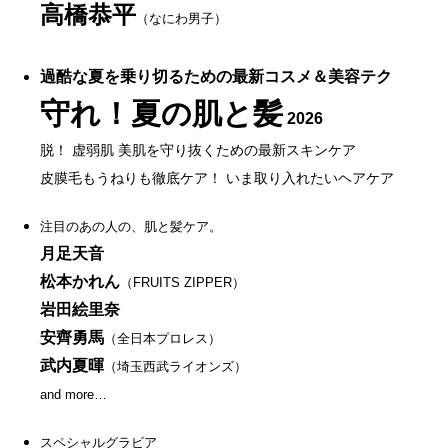
高橋恭平
（なにわ男子）
過酷な夏を乗り切るための最新コスメ＆美容テク
守れ！夏の肌と髪
2026
脱！ 虚弱肌 美肌を守り抜くための最新スキンケア
皮膜毛もうねりも徹底ケア！ いま取り入れたいヘアケア
注目のあの人の、肌と髪ケア。
月足天音
松本かれん
（FRUITS ZIPPER）
岩田絵里奈
安齊勇馬
（全日本プロレス）
武内夏暉
（埼玉西武ライオンズ）
and more…
スペシャルグラビア