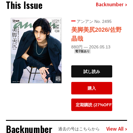
This Issue
Backnumber
アンアン No. 2495
美脚美尻2026/佐野
晶哉
880円 — 2026.05.13
電子版あり
試し読み
購入
定期購読 (27%OFF)
Backnumber
View All
過去の号はこちらから