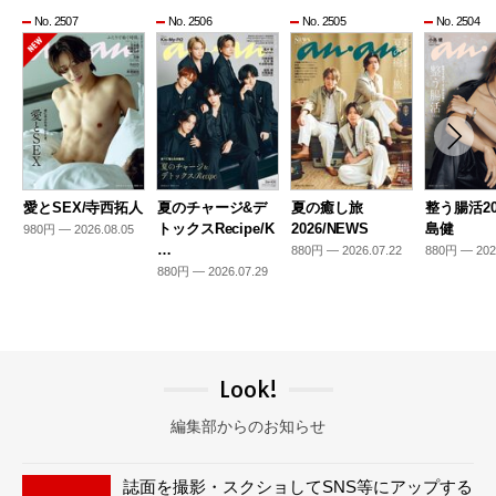
No. 2507
No. 2506
No. 2505
No. 2504
愛とSEX/寺西拓人
夏のチャージ&デ
夏の癒し旅
整う腸活20
トックスRecipe/K
2026/NEWS
島健
980円 — 2026.08.05
…
880円 — 2026.07.22
880円 — 202
880円 — 2026.07.29
Look!
編集部からのお知らせ
誌面を撮影・スクショしてSNS等にアップする