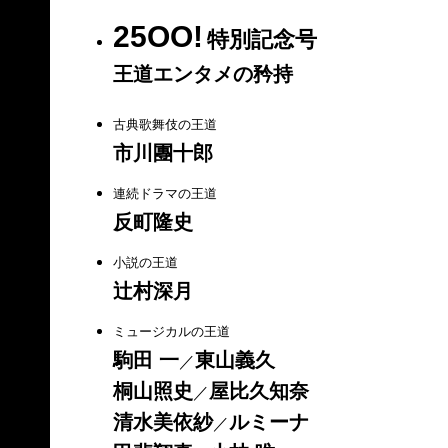
25OO!
特別記念号
王道エンタメの矜持
古典歌舞伎の王道
市川團十郎
連続ドラマの王道
反町隆史
小説の王道
辻村深月
ミュージカルの王道
駒田 一
東山義久
／
桐山照史
屋比久知奈
／
清水美依紗
ルミーナ
／