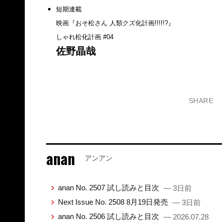
短期連載
映画『おそ松さん 人類クズ化計画!!!!!?』
しゃれ松化計画 #04
佐野晶哉
SHARE
anan
アンアン
anan No. 2507 試し読みと目次
— 3日前
Next Issue No. 2508 8月19日発売
— 3日前
anan No. 2506 試し読みと目次
— 2026.07.28