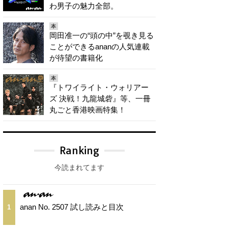
わ男子の魅力全部。
本
岡田准一の“頭の中”を覗き見る
ことができるananの人気連載
が待望の書籍化
本
『トワイライト・ウォリアー
ズ 決戦！九龍城砦』等、一冊
丸ごと香港映画特集！
Ranking
今読まれてます
anan No. 2507 試し読みと目次
1