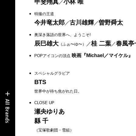
甲斐翔真
小林 唯
／
特撮の王道
今井竜太郎
古川雄輝
曽野舜太
／
／
奥深き落語の世界へ、ようこそ!
辰巳雄大
桂 二葉
春風亭
／
／
（ふぉ〜ゆ〜）
映画『Michael／マイケル』
POPアイコンの頂点
スペシャルグラビア
BTS
世界中が待ち焦がれた日。
CLOSE UP
瀬央ゆりあ
縣 千
（宝塚歌劇団・雪組）