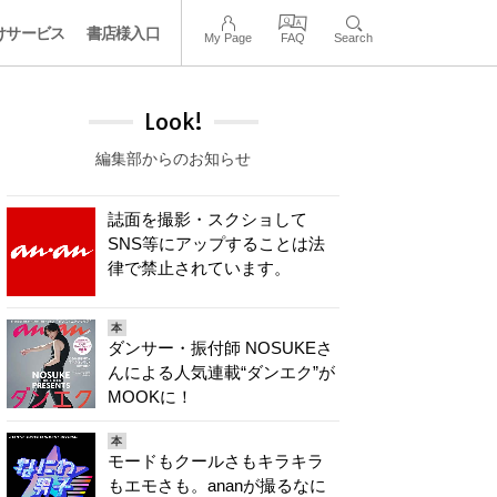
けサービス
書店様入口
My Page
FAQ
Search
Look!
編集部からのお知らせ
誌面を撮影・スクショして
SNS等にアップすることは法
律で禁止されています。
本
ダンサー・振付師 NOSUKEさ
んによる人気連載“ダンエク”が
MOOKに！
本
モードもクールさもキラキラ
もエモさも。ananが撮るなに