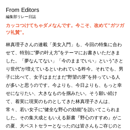
From Editors
編集部リレー日誌
カッコつけてちゃダメなんです。今こそ、改めて“ガツガ
ツ礼賛”。
林真理子さんの連載「美女入門」も、今回の特集に合わ
せて、特別に“夢の叶え方”をテーマにお書きいただきま
した。「夢なんてない」「今のままでいい」という“さと
り世代”が増えているといわれている昨今。それでも、男
子に比べて、女子はまだまだ“野望の芽”を持っている人
が多いと思うのです。今よりも、今日よりも、もっと幸
せになりたい、大きなものを掴みたい。そう願い続け
て、着実に現実のものとしてきた林真理子さんは、
常々、若い女子に“健全な野心の効能”を説いてこられま
した。その集大成ともいえる新書『野心のすすめ』がこ
の夏、大ベストセラーとなったのは皆さんもご存じのと