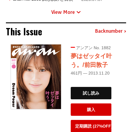
View More
This Issue
Backnumber
アンアン No. 1882
夢はゼッタイ叶
う。/前田敦子
461円 — 2013.11.20
試し読み
購入
定期購読 (27%OFF)