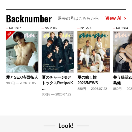
Backnumber
View All
過去の号はこちらから
No. 2507
No. 2506
No. 2505
No. 2504
愛とSEX/寺西拓人
夏のチャージ&デ
夏の癒し旅
整う腸活20
トックスRecipe/K
2026/NEWS
島健
980円 — 2026.08.05
…
880円 — 2026.07.22
880円 — 202
880円 — 2026.07.29
Look!