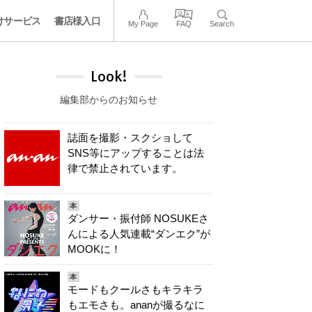
けサービス
書店様入口
My Page
FAQ
Search
Look!
編集部からのお知らせ
誌面を撮影・スクショして
SNS等にアップすることは法
律で禁止されています。
本
ダンサー・振付師 NOSUKEさ
んによる人気連載“ダンエク”が
MOOKに！
本
モードもクールさもキラキラ
もエモさも。ananが撮るなに