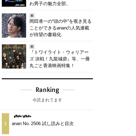
わ男子の魅力全部。
本
岡田准一の“頭の中”を覗き見る
ことができるananの人気連載
が待望の書籍化
本
『トワイライト・ウォリアー
ズ 決戦！九龍城砦』等、一冊
丸ごと香港映画特集！
Ranking
今読まれてます
anan No. 2506 試し読みと目次
1