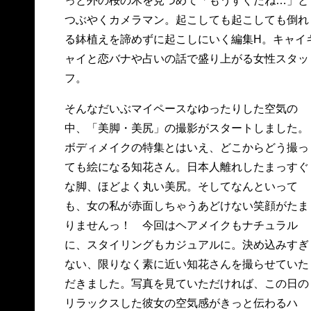
っと外の桜の木を見つめて「もうすぐだね…」と
つぶやくカメラマン。起こしても起こしても倒れ
る鉢植えを諦めずに起こしにいく編集H。キャイ
ャイと恋バナや占いの話で盛り上がる女性スタッ
フ。
そんなだいぶマイペースなゆったりした空気の
中、「美脚・美尻」の撮影がスタートしました。
ボディメイクの特集とはいえ、どこからどう撮っ
ても絵になる知花さん。日本人離れしたまっすぐ
な脚、ほどよく丸い美尻。そしてなんといって
も、女の私が赤面しちゃうあどけない笑顔がたま
りませんっ！ 今回はヘアメイクもナチュラル
に、スタイリングもカジュアルに。決め込みすぎ
ない、限りなく素に近い知花さんを撮らせていた
だきました。写真を見ていただければ、この日の
リラックスした彼女の空気感がきっと伝わるハ