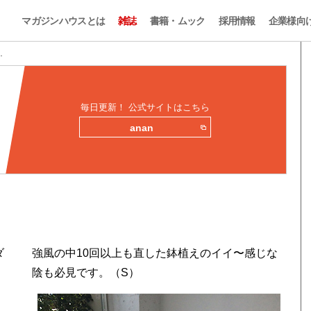
マガジンハウスとは
雑誌
書籍・ムック
採用情報
企業様向
…
毎日更新！ 公式サイトはこちら
anan
ダ
強風の中10回以上も直した鉢植えのイイ〜感じな
陰も必見です。（S）