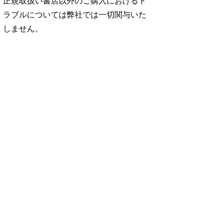
正規取扱い書店以外のご購入におけるト
ラブルについては弊社では一切関与いた
しません。
No. 2500
No. 2499
No. 2498