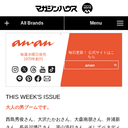
All Brands
Menu
毎日更新！ 公式サイトはこ
毎週水曜日発売
ちら
1970年創刊
anan
THIS WEEK’S ISSUE
大人の男ブームです。
西島秀俊さん、大沢たかおさん、大森南朋さん、井浦新
さん、長谷川博己さん、平山浩行さん、そしてベネディ