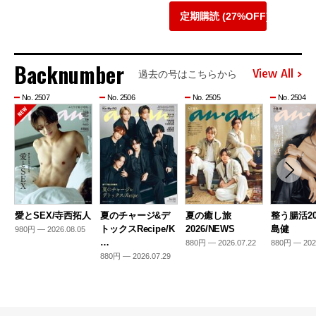
定期購読 (27%OFF)
Backnumber
View All
過去の号はこちらから
No. 2507
No. 2506
No. 2505
No. 2504
愛とSEX/寺西拓人
夏のチャージ&デ
夏の癒し旅
整う腸活20
トックスRecipe/K
2026/NEWS
島健
980円 — 2026.08.05
…
880円 — 2026.07.22
880円 — 202
880円 — 2026.07.29