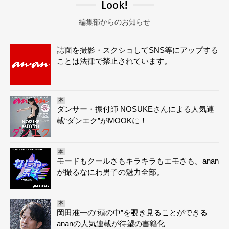
Look!
編集部からのお知らせ
誌面を撮影・スクショしてSNS等にアップする
ことは法律で禁止されています。
本
ダンサー・振付師 NOSUKEさんによる人気連
載“ダンエク”がMOOKに！
本
モードもクールさもキラキラもエモさも。anan
が撮るなにわ男子の魅力全部。
本
岡田准一の“頭の中”を覗き見ることができる
ananの人気連載が待望の書籍化