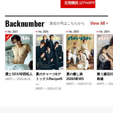
定期購読 (27%OFF)
Backnumber
View All
過去の号はこちらから
No. 2507
No. 2506
No. 2505
No. 2504
愛とSEX/寺西拓人
夏のチャージ&デ
夏の癒し旅
整う腸活20
トックスRecipe/K
2026/NEWS
島健
980円 — 2026.08.05
…
880円 — 2026.07.22
880円 — 202
880円 — 2026.07.29