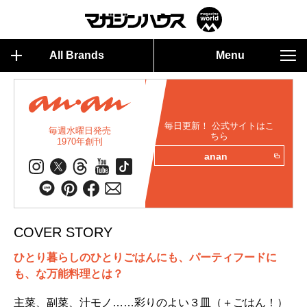
All Brands
Menu
毎日更新！ 公式サイトはこ
毎週水曜日発売
ちら
1970年創刊
anan
COVER STORY
ひとり暮らしのひとりごはんにも、パーティフードに
も、な万能料理とは？
主菜、副菜、汁モノ……彩りのよい３皿（＋ごはん！）