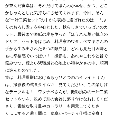
が並んだ食卓は、それだけでほんわか幸せ、かつ、どこ
かしゃんとした気持ちにさせてくれます。今回、そん
な“一汁二菜セット”の中から表紙に選ばれたのは、「ぶ
りのおろし煮」を中心とした、秋らしさでいっぱいのカ
ット。最後まで表紙の座を争った「ほうれん草と帆立の
ドリア」セットをはじめ、料理家のワタナベマキさんの
手から生み出された６つの献立は、どれも見た目＆味と
もに幸福感でいっぱい！ 撮影も、あれやこれやと皆で
悩みつつ、程よい緊張感と心地よい和やかさの中、順調
に進んだのでした。
実は、料理撮影におけるもうひとつのハイライト（!?）
は、撮影後の試食タイム♡ 見てください、この楽しげ
なテーブルを！ ワタナベさんが、撮影済みの一汁二菜
セット６つを、改めて別の食器に盛り付けなおしてくだ
さり、素敵な取り皿やカトラリーも用意してくださ
り……すると瞬く間に、食卓がパーティ仕様に変身！