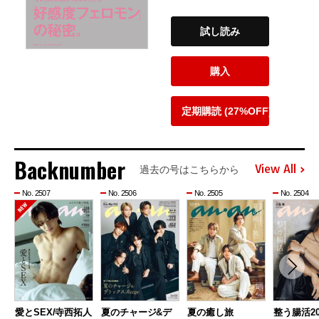
試し読み
購入
定期購読 (27%OFF)
Backnumber
View All
過去の号はこちらから
No. 2507
No. 2506
No. 2505
No. 2504
愛とSEX/寺西拓人
夏のチャージ&デ
夏の癒し旅
整う腸活20