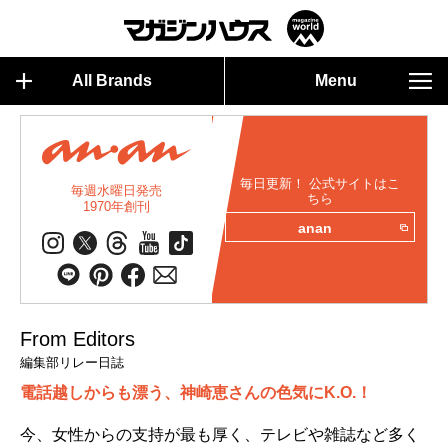
All Brands
Menu
毎日更新！ 公式サイトはこ
毎週水曜日発売
ちら
1970年創刊
anan
From Editors
編集部リレー日誌
電話越しからも漂う、神崎恵さんの色気にK.O.！
今、女性からの支持が最も厚く、テレビや雑誌など多く