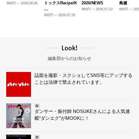
トックスRecipe/K
2026/NEWS
島健
980円 — 2026.08.05
…
880円 — 2026.07.22
880円 — 202
880円 — 2026.07.29
Look!
編集部からのお知らせ
誌面を撮影・スクショしてSNS等にアップする
ことは法律で禁止されています。
本
ダンサー・振付師 NOSUKEさんによる人気連
載“ダンエク”がMOOKに！
本