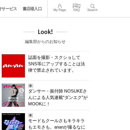
けサービス
書店様入口
My Page
FAQ
Search
Look!
編集部からのお知らせ
誌面を撮影・スクショして
SNS等にアップすることは法
律で禁止されています。
本
ダンサー・振付師 NOSUKEさ
んによる人気連載“ダンエク”が
MOOKに！
本
モードもクールさもキラキラ
もエモさも。ananが撮るなに