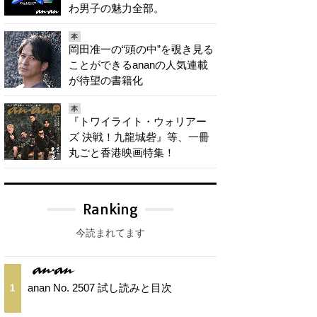
わ男子の魅力全部。
本
岡田准一の“頭の中”を覗き見る
ことができるananの人気連載
が待望の書籍化
本
『トワイライト・ウォリアー
ズ 決戦！九龍城砦』等、一冊
丸ごと香港映画特集！
Ranking
今読まれてます
anan No. 2507 試し読みと目次
1