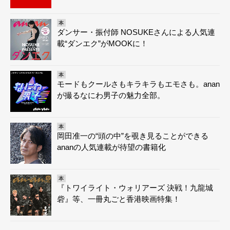
本
ダンサー・振付師 NOSUKEさんによる人気連
載“ダンエク”がMOOKに！
本
モードもクールさもキラキラもエモさも。anan
が撮るなにわ男子の魅力全部。
本
岡田准一の“頭の中”を覗き見ることができる
ananの人気連載が待望の書籍化
本
『トワイライト・ウォリアーズ 決戦！九龍城
砦』等、一冊丸ごと香港映画特集！