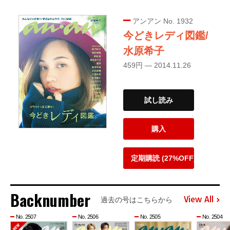
アンアン No. 1932
今どきレディ図鑑/
水原希子
459円 — 2014.11.26
試し読み
購入
定期購読 (27%OFF)
Backnumber
View All
過去の号はこちらから
No. 2507
No. 2506
No. 2505
No. 2504