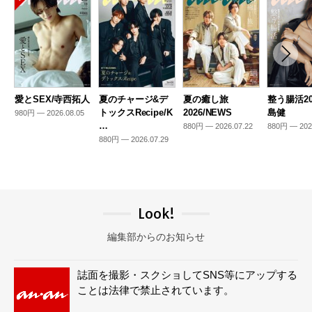
愛とSEX/寺西拓人
夏のチャージ&デ
夏の癒し旅
整う腸活20
トックスRecipe/K
2026/NEWS
島健
980円 — 2026.08.05
…
880円 — 2026.07.22
880円 — 202
880円 — 2026.07.29
Look!
編集部からのお知らせ
誌面を撮影・スクショしてSNS等にアップする
ことは法律で禁止されています。