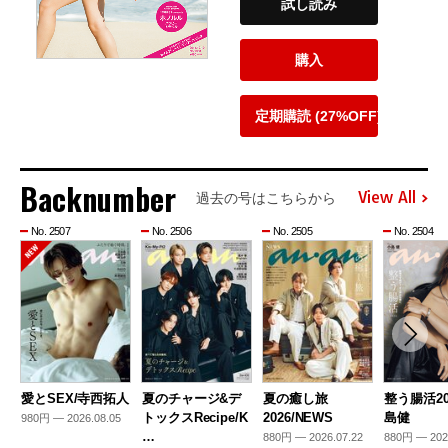
試し読み
購入
定期購読 (27%OFF)
Backnumber
View All
過去の号はこちらから
No. 2507
No. 2506
No. 2505
No. 2504
愛とSEX/寺西拓人
夏のチャージ&デ
夏の癒し旅
整う腸活20
トックスRecipe/K
2026/NEWS
島健
980円 — 2026.08.05
…
880円 — 2026.07.22
880円 — 202