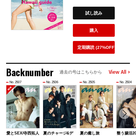
試し読み
購入
定期購読 (27%OFF)
Backnumber
View All
過去の号はこちらから
No. 2507
No. 2506
No. 2505
No. 2504
愛とSEX/寺西拓人
夏のチャージ&デ
夏の癒し旅
整う腸活20