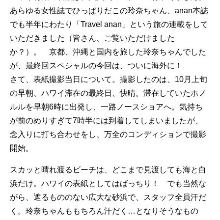
あらゆる女性誌でひっぱりだこの玲奈ちゃん、anan本誌
でも半年にわたり「Travel anan」という旅の連載をして
いただきました（皆さん、ご覧いただけました
か？）。 京都、沖縄と国内を旅した玲奈ちゃんでした
が、最終回スペシャルの今回は、ついに海外に！
さて、表紙撮影当日について。撮影したのは、10月上旬
の早朝、ハワイ滞在の最終日、快晴。滞在していたホノ
ルルを早朝6時に出発し、一路ノースショアへ。気持ち
が前のめりすぎて7時半には到着してしまいましたが、
念入りに打ち合わせをし、万全のコンディションで撮影
開始。
スカッと晴れ渡るビーチは、どこまで見渡しても海と白
浜だけ。ハワイの表紙としてはばっちり！ でも当然な
がら、遮るもののない広大な砂浜で、スタッフ全員汗だ
く。玲奈ちゃんももちろん汗だく…となりそうなもの