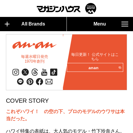
All Brands
Menu
毎日更新！ 公式サイトはこ
毎週水曜日発売
ちら
1970年創刊
anan
COVER STORY
これぞハワイ！ の空の下、プロのモデルのウワサは本
当だった。
ハワイ特集の表紙は、大人気のモデル・竹下玲奈さん。