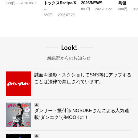
トックスRecipe/K
2026/NEWS
島健
980円 — 2026.08.05
…
880円 — 2026.07.22
880円 — 202
880円 — 2026.07.29
Look!
編集部からのお知らせ
誌面を撮影・スクショしてSNS等にアップする
ことは法律で禁止されています。
本
ダンサー・振付師 NOSUKEさんによる人気連
載“ダンエク”がMOOKに！
本