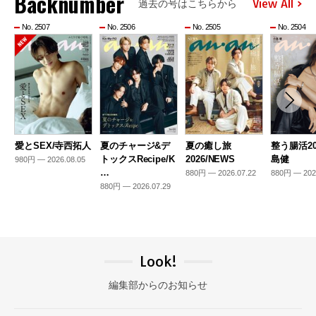
Backnumber
View All
過去の号はこちらから
No. 2507
No. 2506
No. 2505
No. 2504
愛とSEX/寺西拓人
夏のチャージ&デ
夏の癒し旅
整う腸活20
トックスRecipe/K
2026/NEWS
島健
980円 — 2026.08.05
…
880円 — 2026.07.22
880円 — 202
880円 — 2026.07.29
Look!
編集部からのお知らせ