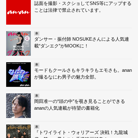
誌面を撮影・スクショしてSNS等にアップする
ことは法律で禁止されています。
本
ダンサー・振付師 NOSUKEさんによる人気連
載“ダンエク”がMOOKに！
本
モードもクールさもキラキラもエモさも。anan
が撮るなにわ男子の魅力全部。
本
岡田准一の“頭の中”を覗き見ることができる
ananの人気連載が待望の書籍化
本
『トワイライト・ウォリアーズ 決戦！九龍城