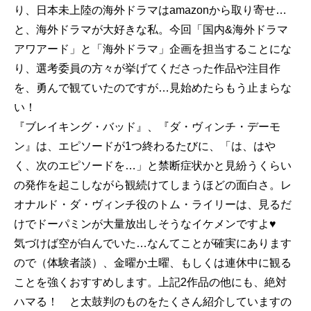
り、日本未上陸の海外ドラマはamazonから取り寄せ…
と、海外ドラマが大好きな私。今回「国内&海外ドラマ
アワアード」と「海外ドラマ」企画を担当することにな
り、選考委員の方々が挙げてくださった作品や注目作
を、勇んで観ていたのですが…見始めたらもう止まらな
い！
『ブレイキング・バッド』、『ダ・ヴィンチ・デーモ
ン』は、エピソードが1つ終わるたびに、「は、はや
く、次のエピソードを…」と禁断症状かと見紛うくらい
の発作を起こしながら観続けてしまうほどの面白さ。レ
オナルド・ダ・ヴィンチ役のトム・ライリーは、見るだ
けでドーパミンが大量放出しそうなイケメンですよ♥
気づけば空が白んでいた…なんてことが確実にあります
ので（体験者談）、金曜か土曜、もしくは連休中に観る
ことを強くおすすめします。上記2作品の他にも、絶対
ハマる！ と太鼓判のものをたくさん紹介していますの