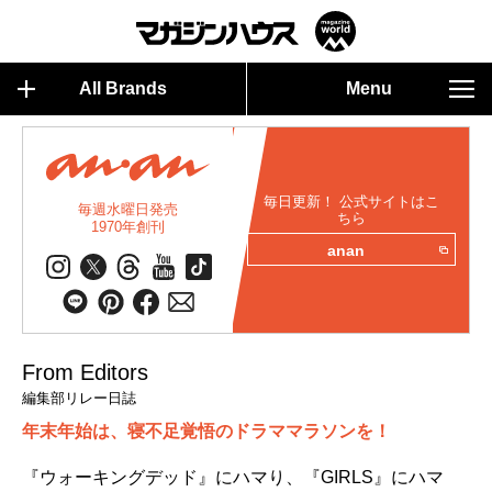
All Brands
Menu
毎日更新！ 公式サイトはこ
毎週水曜日発売
ちら
1970年創刊
anan
From Editors
編集部リレー日誌
年末年始は、寝不足覚悟のドラママラソンを！
『ウォーキングデッド』にハマり、『GIRLS』にハマ