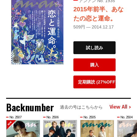
アンアン No. 1935
2015年前半、あな
たの恋と運命。
509円 — 2014.12.17
試し読み
購入
定期購読 (27%OFF)
Backnumber
View All
過去の号はこちらから
No. 2507
No. 2506
No. 2505
No. 2504