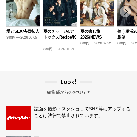
愛とSEX/寺西拓人
夏のチャージ&デ
夏の癒し旅
整う腸活20
トックスRecipe/K
2026/NEWS
島健
980円 — 2026.08.05
…
880円 — 2026.07.22
880円 — 202
880円 — 2026.07.29
Look!
編集部からのお知らせ
誌面を撮影・スクショしてSNS等にアップする
ことは法律で禁止されています。