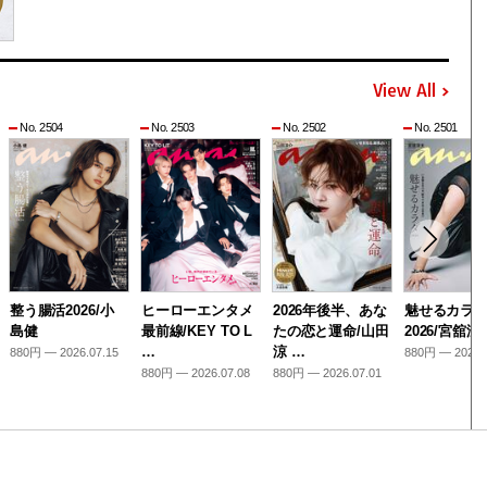
View All
No. 2504
No. 2503
No. 2502
No. 2501
整う腸活2026/小
ヒーローエンタメ
2026年後半、あな
魅せるカラ
島健
最前線/KEY TO L
たの恋と運命/山田
2026/宮舘涼
…
涼 …
880円 — 2026.07.15
880円 — 2026.
880円 — 2026.07.08
880円 — 2026.07.01