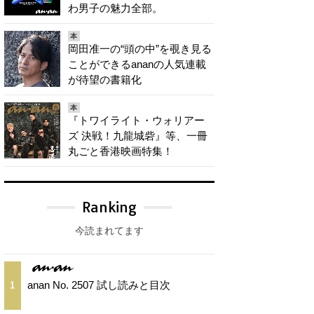
わ男子の魅力全部。
本
岡田准一の“頭の中”を覗き見る
ことができるananの人気連載
が待望の書籍化
本
『トワイライト・ウォリアー
ズ 決戦！九龍城砦』等、一冊
丸ごと香港映画特集！
Ranking
今読まれてます
anan No. 2507 試し読みと目次
1