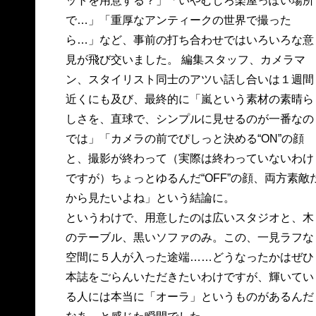
ットを用意する？」「いやむしろ楽屋っぽい場所
で…」「重厚なアンティークの世界で撮った
ら…」など、事前の打ち合わせではいろいろな意
見が飛び交いました。 編集スタッフ、カメラマ
ン、スタイリスト同士のアツい話し合いは１週間
近くにも及び、最終的に「嵐という素材の素晴ら
しさを、直球で、シンプルに見せるのが一番なの
では」「カメラの前でぴしっと決める“ON”の顔
と、撮影が終わって（実際は終わっていないわけ
ですが）ちょっとゆるんだ“OFF”の顔、両方素敵
から見たいよね」という結論に。
というわけで、用意したのは広いスタジオと、木
のテーブル、黒いソファのみ。この、一見ラフな
空間に５人が入った途端……どうなったかはぜひ
本誌をごらんいただきたいわけですが、輝いてい
る人には本当に「オーラ」というものがあるんだ