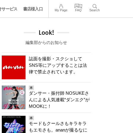
けサービス
書店様入口
My Page
FAQ
Search
Look!
編集部からのお知らせ
誌面を撮影・スクショして
SNS等にアップすることは法
律で禁止されています。
本
ダンサー・振付師 NOSUKEさ
んによる人気連載“ダンエク”が
MOOKに！
本
モードもクールさもキラキラ
もエモさも。ananが撮るなに