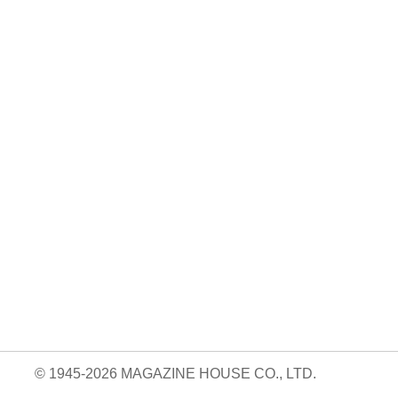
No. 2500
No. 2499
No. 2498
ダ
王道エンタメの矜
呼吸と体幹/渡辺翔
お金の教科書
太
持/SUPER EIGH
太
2026/Aぇ! group
…
…
06.24
880円 — 2026.06.10
980円 — 2026.06.17
980円 — 2026.06.03
© 1945-2026 MAGAZINE HOUSE CO., LTD.