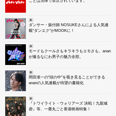
ことは法律で禁止されています。
本
ダンサー・振付師 NOSUKEさんによる人気連
載“ダンエク”がMOOKに！
本
モードもクールさもキラキラもエモさも。anan
が撮るなにわ男子の魅力全部。
本
岡田准一の“頭の中”を覗き見ることができる
ananの人気連載が待望の書籍化
本
『トワイライト・ウォリアーズ 決戦！九龍城
砦』等、一冊丸ごと香港映画特集！