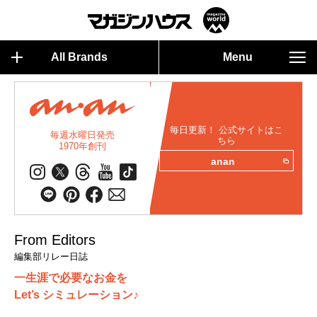
All Brands
Menu
毎日更新！ 公式サイトはこ
毎週水曜日発売
ちら
1970年創刊
anan
From Editors
編集部リレー日誌
一生涯で必要なお金を
Let’s シミュレーション♪