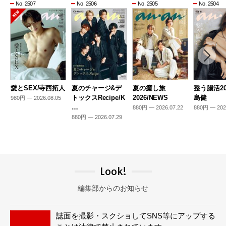
No. 2507
No. 2506
No. 2505
No. 2504
愛とSEX/寺西拓人
夏のチャージ&デ
夏の癒し旅
整う腸活20
トックスRecipe/K
2026/NEWS
島健
980円 — 2026.08.05
…
880円 — 2026.07.22
880円 — 202
880円 — 2026.07.29
Look!
編集部からのお知らせ
誌面を撮影・スクショしてSNS等にアップする