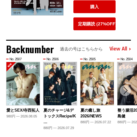
購入
定期購読 (27%OFF)
Backnumber
View All
過去の号はこちらから
No. 2507
No. 2506
No. 2505
No. 2504
愛とSEX/寺西拓人
夏のチャージ&デ
夏の癒し旅
整う腸活20
トックスRecipe/K
2026/NEWS
島健
980円 — 2026.08.05
…
880円 — 2026.07.22
880円 — 202
880円 — 2026.07.29