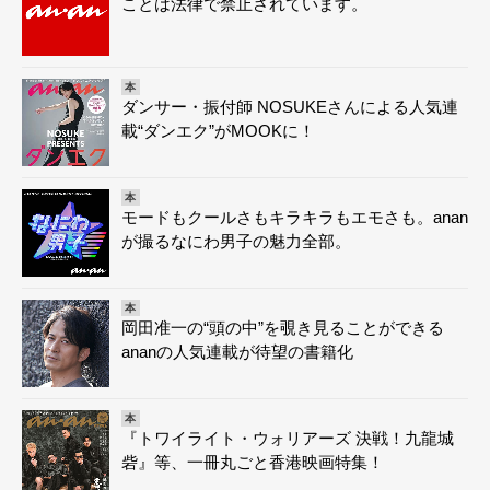
ことは法律で禁止されています。
本
ダンサー・振付師 NOSUKEさんによる人気連
載“ダンエク”がMOOKに！
本
モードもクールさもキラキラもエモさも。anan
が撮るなにわ男子の魅力全部。
本
岡田准一の“頭の中”を覗き見ることができる
ananの人気連載が待望の書籍化
本
『トワイライト・ウォリアーズ 決戦！九龍城
砦』等、一冊丸ごと香港映画特集！