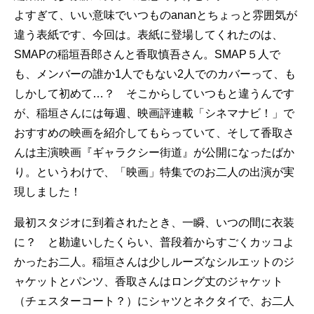
よすぎて、いい意味でいつものananとちょっと雰囲気が
違う表紙です、今回は。表紙に登場してくれたのは、
SMAPの稲垣吾郎さんと香取慎吾さん。SMAP５人で
も、メンバーの誰か1人でもない2人でのカバーって、も
しかして初めて…？ そこからしていつもと違うんです
が、稲垣さんには毎週、映画評連載「シネマナビ！」で
おすすめの映画を紹介してもらっていて、そして香取さ
んは主演映画『ギャラクシー街道』が公開になったばか
り。というわけで、「映画」特集でのお二人の出演が実
現しました！
最初スタジオに到着されたとき、一瞬、いつの間に衣装
に？ と勘違いしたくらい、普段着からすごくカッコよ
かったお二人。稲垣さんは少しルーズなシルエットのジ
ャケットとパンツ、香取さんはロング丈のジャケット
（チェスターコート？）にシャツとネクタイで、お二人