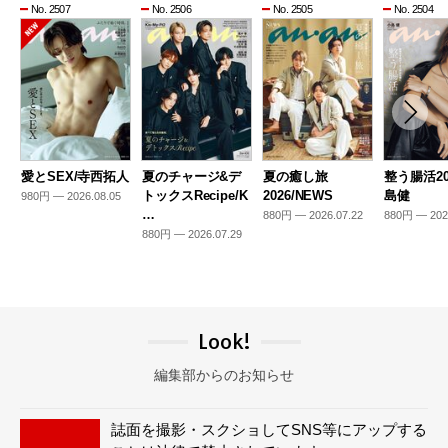
No. 2507
No. 2506
No. 2505
No. 2504
愛とSEX/寺西拓人
夏のチャージ&デ
夏の癒し旅
整う腸活20
トックスRecipe/K
2026/NEWS
島健
980円 — 2026.08.05
…
880円 — 2026.07.22
880円 — 202
880円 — 2026.07.29
Look!
編集部からのお知らせ
誌面を撮影・スクショしてSNS等にアップする