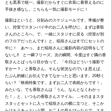
とも黒系で統一。撮影だからすぐに衣装に着替えるのに
手抜き感なし。こちらも一気に撮影モードに！
撮影はというと、分刻みのスケジュールです。準備が整
い、控室でスタンバイ中のお二人を呼びに、まずは香取
さんのところへ。で、一緒にスタジオに戻る（控室が別
のフロアだったんです）と、稲垣さんはすでにセットの
中に！ あ〜っ、まだ稲垣さんに撮影内容の説明をして
ないし‼︎ と一瞬フリーズ。次の瞬間、今度はすぐ隣の香
取さんとばっちり目が合って、「今日はどういう撮影で
すかー？」と香取さん。そんな状況なのでいま思えば、
たぶん的確にお伝えできてなかったと思います。20秒く
らい？「映画特集です。まずお二人で表紙からです！」
みたいな。でも香取さんは「うん。なんとなくわかっ
た！」と、いつもの香取さんスマイル。…そのままスタ
スタッとセットに入って稲垣さんの横に立つと、そこか
らはもうあっという間。お二人の息もぴったりで、スタ