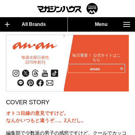
All Brands
Menu
毎日更新！ 公式サイトはこ
毎週水曜日発売
ちら
1970年創刊
anan
COVER STORY
オトコ目線の意見ですけど。
なんかいつもと違うぞ…。2人だし。
編集部で少数派の男子の感想ですけど、クールでカッコ