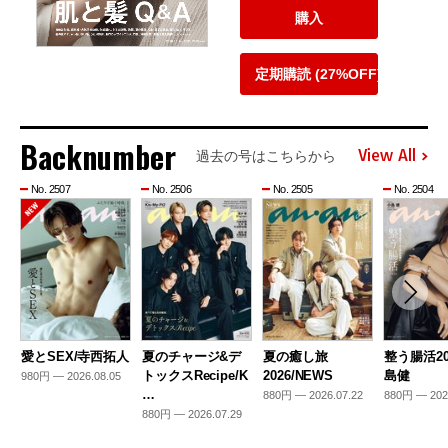
購入
定期購読 (27%OFF)
Backnumber
View All
過去の号はこちらから
No. 2507
No. 2506
No. 2505
No. 2504
愛とSEX/寺西拓人
夏のチャージ&デ
夏の癒し旅
整う腸活20
トックスRecipe/K
2026/NEWS
島健
980円 — 2026.08.05
…
880円 — 2026.07.22
880円 — 202
880円 — 2026.07.29