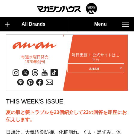
All Brands
Menu
毎日更新！ 公式サイトはこ
毎週水曜日発売
ちら
1970年創刊
anan
THIS WEEK’S ISSUE
夏の肌と髪トラブルを23個紹介して23の回答を即座にお
伝えします。
日焼け、大気汚染防御、化粧崩れ、くま・黒ずみ、体