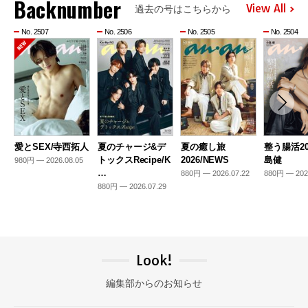
Backnumber
View All
過去の号はこちらから
No. 2507
No. 2506
No. 2505
No. 2504
愛とSEX/寺西拓人
夏のチャージ&デ
夏の癒し旅
整う腸活20
トックスRecipe/K
2026/NEWS
島健
980円 — 2026.08.05
…
880円 — 2026.07.22
880円 — 202
880円 — 2026.07.29
Look!
編集部からのお知らせ