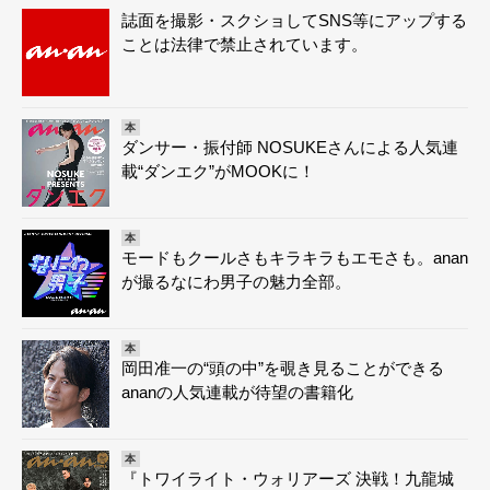
誌面を撮影・スクショしてSNS等にアップする
ことは法律で禁止されています。
本
ダンサー・振付師 NOSUKEさんによる人気連
載“ダンエク”がMOOKに！
本
モードもクールさもキラキラもエモさも。anan
が撮るなにわ男子の魅力全部。
本
岡田准一の“頭の中”を覗き見ることができる
ananの人気連載が待望の書籍化
本
『トワイライト・ウォリアーズ 決戦！九龍城