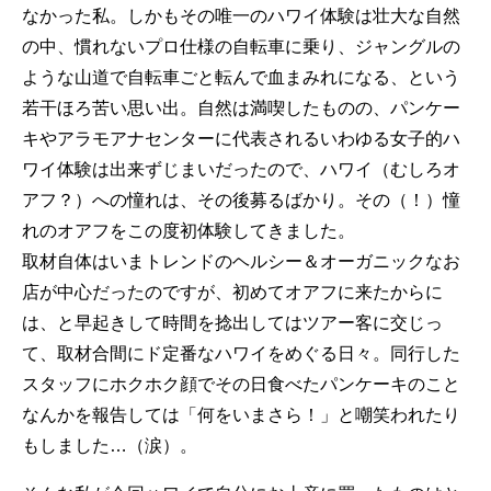
なかった私。しかもその唯一のハワイ体験は壮大な自然
の中、慣れないプロ仕様の自転車に乗り、ジャングルの
ような山道で自転車ごと転んで血まみれになる、という
若干ほろ苦い思い出。自然は満喫したものの、パンケー
キやアラモアナセンターに代表されるいわゆる女子的ハ
ワイ体験は出来ずじまいだったので、ハワイ（むしろオ
アフ？）への憧れは、その後募るばかり。その（！）憧
れのオアフをこの度初体験してきました。
取材自体はいまトレンドのヘルシー＆オーガニックなお
店が中心だったのですが、初めてオアフに来たからに
は、と早起きして時間を捻出してはツアー客に交じっ
て、取材合間にド定番なハワイをめぐる日々。同行した
スタッフにホクホク顔でその日食べたパンケーキのこと
なんかを報告しては「何をいまさら！」と嘲笑われたり
もしました…（涙）。