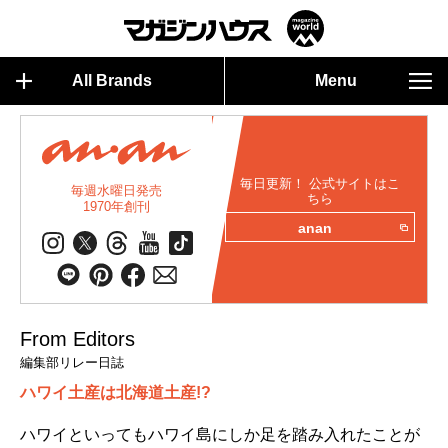
All Brands
Menu
毎日更新！ 公式サイトはこ
毎週水曜日発売
ちら
1970年創刊
anan
From Editors
編集部リレー日誌
ハワイ土産は北海道土産!?
ハワイといってもハワイ島にしか足を踏み入れたことが