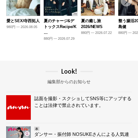
愛とSEX/寺西拓人
夏のチャージ&デ
夏の癒し旅
整う腸活20
トックスRecipe/K
2026/NEWS
島健
980円 — 2026.08.05
…
880円 — 2026.07.22
880円 — 202
880円 — 2026.07.29
Look!
編集部からのお知らせ
誌面を撮影・スクショしてSNS等にアップする
ことは法律で禁止されています。
本
ダンサー・振付師 NOSUKEさんによる人気連