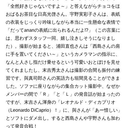
「全然好きじゃないですよ～」と答えながらチョコをほ
おばるお茶目な日高光啓さん。宇野実彩子さんは、表紙
の衣装をじっくり吟味しながら本当に一生懸命な表情で
「だってananの表紙に出られるんだよ!?」（この言葉に
は、思わずスタッフ一同、嬉し泣きしそうになりまし
た）。撮影が始まると、浦田直也さんは「西島さんの肩
に手を置いてください～」というカメラマンの指示に、
なんと人さし指だけ乗せるという可愛いおとぼけを見せ
てくれましたし、末吉秀太さんは撮影の合間も振付の練
習です。與真司郎さんの英語力も垣間見ることができま
した。ソファに座りながらの集合カット撮影中、なぜか
メンバーの間で「Ｒ」「と「Ｌ」の発音話が始まったの
ですが、末吉さん渾身の「レオナルド・ディカプリオ
（Leonardo DiCaprio）！」に、與さんが「あー惜しい」
とソフトにダメ出し。すると西島さんや宇野さんも加わ
って発音合戦！