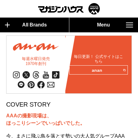
All Brands
Menu
毎日更新！ 公式サイトはこ
毎週水曜日発売
ちら
1970年創刊
anan
COVER STORY
AAAの撮影現場は、
ほっこりシーンでいっぱいでした。
今、まさに飛ぶ鳥を落とす勢いの大人気グループAAA