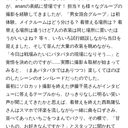
が、ananの表紙に登場です！ 担当Ｙも様々なグループの
撮影を経験してきましたが、「男女混合グループ」は初
体験。メイクルームはどう分ける？ 着替える場所は？ 着
替える場所は違うけど7人の衣装は同じ場所に置いたほ
うがいいよね？ 等々、いろいろ試行錯誤しながら当日を
迎えました。そして並んだ大量の衣装を眺めながら、
「今日は戦場みたいにバタバタの現場になりそう…」と
覚悟を決めたのですが……実際に撮影＆取材が始まって
みると、（まあバタバタではありつつ）楽しくてほのぼ
のしたシーンのオンパレードだったのでした。
最初にソロカット撮影を終えた伊藤千晃さんがインタビ
ューに答えるテーブルから、ひっきりなしに明るい笑い
声が聞こえてきたかと思えば、着替えを終えた西島隆弘
さんはスマホで洋楽を流しながら一緒に曲を口ずさみ、
並べてあったいちごをつまんでパクリ。その横で、「甘
いもの、お好きなんですか？」とスタッフに聞かれて