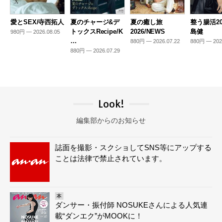
愛とSEX/寺西拓人
夏のチャージ&デ
夏の癒し旅
整う腸活20
トックスRecipe/K
2026/NEWS
島健
980円 — 2026.08.05
…
880円 — 2026.07.22
880円 — 202
880円 — 2026.07.29
Look!
編集部からのお知らせ
誌面を撮影・スクショしてSNS等にアップする
ことは法律で禁止されています。
本
ダンサー・振付師 NOSUKEさんによる人気連
載“ダンエク”がMOOKに！