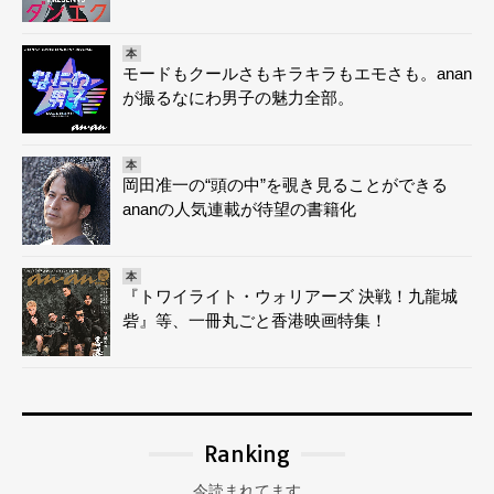
本
モードもクールさもキラキラもエモさも。anan
が撮るなにわ男子の魅力全部。
本
岡田准一の“頭の中”を覗き見ることができる
ananの人気連載が待望の書籍化
本
『トワイライト・ウォリアーズ 決戦！九龍城
砦』等、一冊丸ごと香港映画特集！
Ranking
今読まれてます