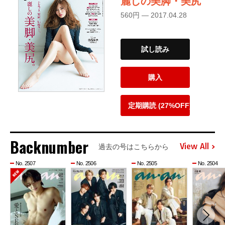
麗しの美脚・美尻
560円 — 2017.04.28
試し読み
購入
定期購読 (27%OFF)
Backnumber
View All
過去の号はこちらから
No. 2507
No. 2506
No. 2505
No. 2504