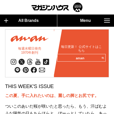
All Brands
Menu
毎日更新！ 公式サイトはこ
毎週水曜日発売
ちら
1970年創刊
anan
THIS WEEK’S ISSUE
この夏、手に入れたいのは、麗しの脚とお尻です。
ついこのあいだ桜が咲いたと思ったら、もう、汗ばむよ
うな陽気の日もちらほらと。ぼーっとしていたら、あっ