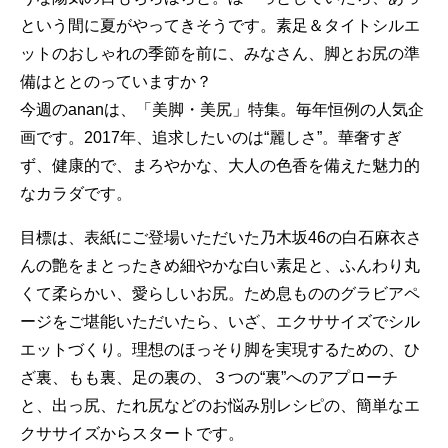
という間に夏がやってきそうです。素足＆タイトシルエ
ットのおしゃれの季節を前に、みなさん、脚とお尻の準
備はととのっていますか？
今週のananは、「美脚・美尻」特集。毎年恒例の人気企
画です。2017年、追求したいのは“麗しさ”。華奢すぎ
ず、健康的で、まろやかな、大人の色香を備えた魅力的
なカラダです。
目標は、表紙にご登場いただいた乃木坂46の白石麻衣さ
んの艶をまとったきめ細やかな白い素足と、ふんわり丸
くて柔らかい、愛らしいお尻。ため息もののグラビアペ
ージをご堪能いただいたら、いざ、エクササイズでシル
エットづくり。理想のほっそり脚を実現するための、ひ
ざ裏、もも裏、足の裏の、３つの“裏”へのアプローチ
と、出っ尻、たれ尻などのお悩み別レシピの、簡単なエ
クササイズからスタートです。