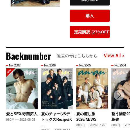
購入
定期購読 (27%OFF)
Backnumber
View All
過去の号はこちらから
No. 2507
No. 2506
No. 2505
No. 2504
愛とSEX/寺西拓人
夏のチャージ&デ
夏の癒し旅
整う腸活20
トックスRecipe/K
2026/NEWS
島健
980円 — 2026.08.05
…
880円 — 2026.07.22
880円 — 202