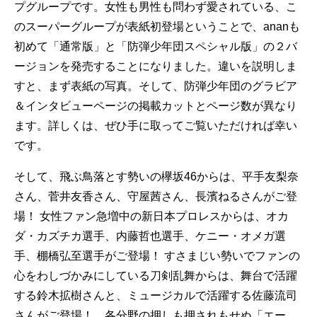
プグループです。女性も男性も問わず愛されている、こ
のスーパーグループが表紙初登場ということで、ananも
初めて「通常版」と「防弾少年団スペシャル版」の２バ
ージョンを発売することになりました。違いを説明しま
すと、まず表紙の写真。そして、防弾少年団のグラビア
＆インタビューページの掲載カットとページ数が異なり
ます。詳しくは、ぜひ手に取ってご覧いただければ幸い
です。
そして、飛ぶ鳥落とす勢いの欅坂46からは、平手友梨奈
さん、菅井友香さん、守屋茜さん、長濱ねるさんがご登
場！ 女性ファン急増中の新日本プロレスからは、オカ
ダ・カズチカ選手、内藤哲也選手、ケニー・オメガ選
手、棚橋弘至選手がご登場！ すさまじい勢いでファンの
心をわしづかみにしている刀剣乱舞からは、舞台で活躍
する鈴木拡樹さんと、ミュージカルで活躍する佐藤流司
さんがご登場！ 各分野の押しも押されもせぬ「エー