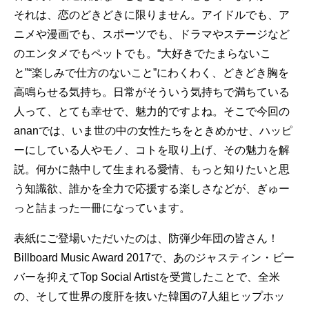
それは、恋のどきどきに限りません。アイドルでも、ア
ニメや漫画でも、スポーツでも、ドラマやステージなど
のエンタメでもペットでも。“大好きでたまらないこ
と”“楽しみで仕方のないこと”にわくわく、どきどき胸を
高鳴らせる気持ち。日常がそういう気持ちで満ちている
人って、とても幸せで、魅力的ですよね。そこで今回の
ananでは、いま世の中の女性たちをときめかせ、ハッピ
ーにしている人やモノ、コトを取り上げ、その魅力を解
説。何かに熱中して生まれる愛情、もっと知りたいと思
う知識欲、誰かを全力で応援する楽しさなどが、ぎゅー
っと詰まった一冊になっています。
表紙にご登場いただいたのは、防弾少年団の皆さん！
Billboard Music Award 2017で、あのジャスティン・ビー
バーを抑えてTop Social Artistを受賞したことで、全米
の、そして世界の度肝を抜いた韓国の7人組ヒップホッ