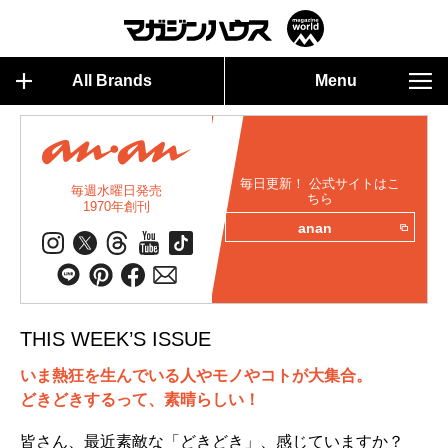
All Brands
Menu
毎日更新！ 公式サイトはこ
毎週水曜日発売
ちら
1970年創刊
anan
THIS WEEK’S ISSUE
いま熱狂を生んでいる人やモノやコトが大集合。
どきどきするって、素晴らしい！
皆さん、最近素敵な「どきどき」、感じていますか？