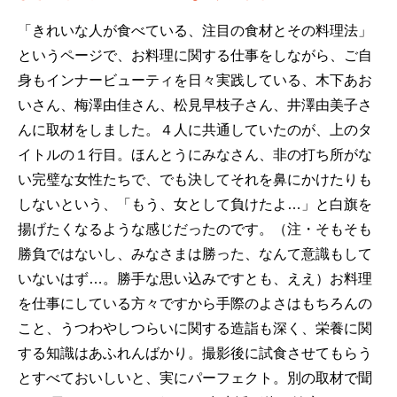
「きれいな人が食べている、注目の食材とその料理法」
というページで、お料理に関する仕事をしながら、ご自
身もインナービューティを日々実践している、木下あお
いさん、梅澤由佳さん、松見早枝子さん、井澤由美子さ
んに取材をしました。４人に共通していたのが、上のタ
イトルの１行目。ほんとうにみなさん、非の打ち所がな
い完璧な女性たちで、でも決してそれを鼻にかけたりも
しないという、「もう、女として負けたよ…」と白旗を
揚げたくなるような感じだったのです。（注・そもそも
勝負ではないし、みなさまは勝った、なんて意識もして
いないはず…。勝手な思い込みですとも、ええ）お料理
を仕事にしている方々ですから手際のよさはもちろんの
こと、うつわやしつらいに関する造詣も深く、栄養に関
する知識はあふれんばかり。撮影後に試食させてもらう
とすべておいしいと、実にパーフェクト。別の取材で聞