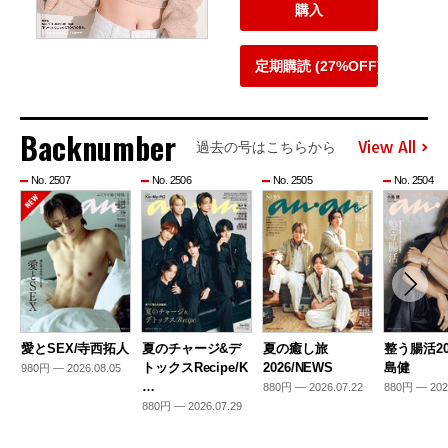
購入
定期購読 (27%OFF)
Backnumber
View All
過去の号はこちらから
No. 2507
No. 2506
No. 2505
No. 2504
愛とSEX/寺西拓人
夏のチャージ&デ
夏の癒し旅
整う腸活20
トックスRecipe/K
2026/NEWS
島健
980円 — 2026.08.05
…
880円 — 2026.07.22
880円 — 202
880円 — 2026.07.29