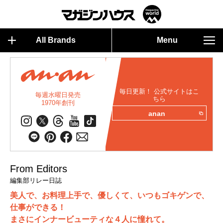
All Brands
Menu
毎日更新！ 公式サイトはこ
毎週水曜日発売
ちら
1970年創刊
anan
From Editors
編集部リレー日誌
美人で、お料理上手で、優しくて、いつもゴキゲンで、
仕事ができる！
まさにインナービューティな４人に憧れて。