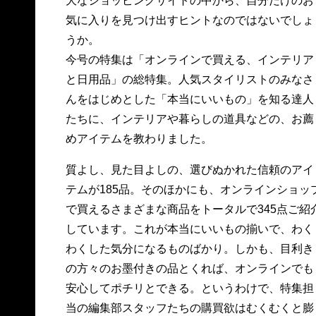
大なショッピングサイトの中から、自分だけのお
気に入りを見つけ出すヒントなのではないでしょ
うか。
今号の特集は「オンラインで買える、インテリア
と日用品」の総特集。人気スタイリストのみなさ
んをはじめとした「本当にいいもの」を知る達人
たちに、インテリアや暮らしの道具などの、お薦
めアイテムを教わりました。
質よし、見た目よしの、選びぬかれた信頼のアイ
テムが185品。そのほかにも、オンラインショッ
で買えるさまざまな商品をトータルで345点ご紹
しています。これが本当にいいもの揃いで、わく
わくした気分になるものばかり。しかも、目利き
の方々のお墨付きの品とくれば、オンラインでも
安心してポチリとできる。というわけで、特集担
当の編集部スタッフたちの購買欲はむくむくと膨