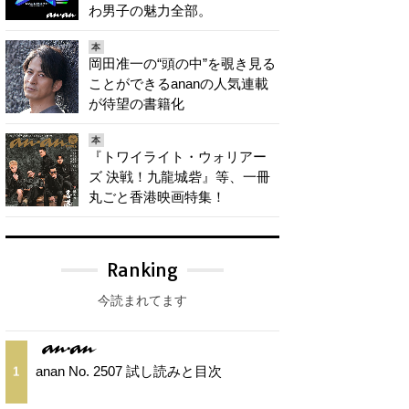
わ男子の魅力全部。
本
岡田准一の“頭の中”を覗き見る
ことができるananの人気連載
が待望の書籍化
本
『トワイライト・ウォリアー
ズ 決戦！九龍城砦』等、一冊
丸ごと香港映画特集！
Ranking
今読まれてます
anan No. 2507 試し読みと目次
1