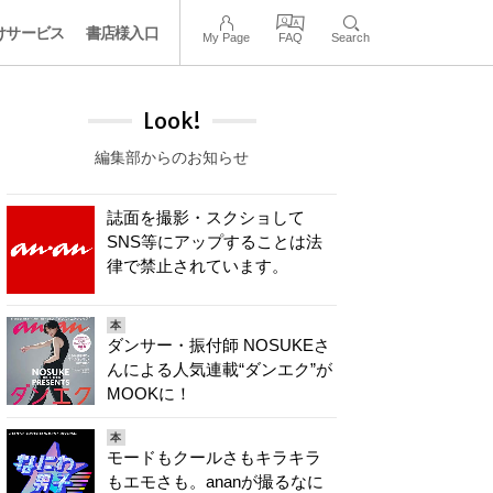
けサービス
書店様入口
My Page
FAQ
Search
Look!
編集部からのお知らせ
誌面を撮影・スクショして
SNS等にアップすることは法
律で禁止されています。
本
ダンサー・振付師 NOSUKEさ
んによる人気連載“ダンエク”が
MOOKに！
本
モードもクールさもキラキラ
もエモさも。ananが撮るなに