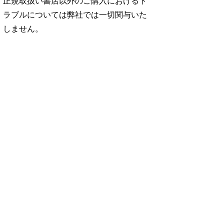
正規取扱い書店以外のご購入におけるト
ラブルについては弊社では一切関与いた
しません。
No. 2500
No. 2499
No. 2498