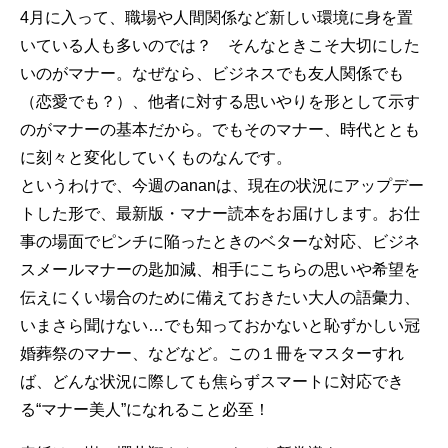
4月に入って、職場や人間関係など新しい環境に身を置
いている人も多いのでは？ そんなときこそ大切にした
いのがマナー。なぜなら、ビジネスでも友人関係でも
（恋愛でも？）、他者に対する思いやりを形として示す
のがマナーの基本だから。でもそのマナー、時代ととも
に刻々と変化していくものなんです。
というわけで、今週のananは、現在の状況にアップデー
トした形で、最新版・マナー読本をお届けします。お仕
事の場面でピンチに陥ったときのベターな対応、ビジネ
スメールマナーの匙加減、相手にこちらの思いや希望を
伝えにくい場合のために備えておきたい大人の語彙力、
いまさら聞けない…でも知っておかないと恥ずかしい冠
婚葬祭のマナー、などなど。この１冊をマスターすれ
ば、どんな状況に際しても焦らずスマートに対応でき
る“マナー美人”になれること必至！