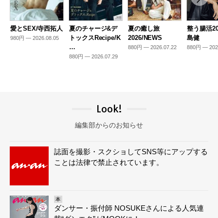
愛とSEX/寺西拓人
夏のチャージ&デ
夏の癒し旅
整う腸活20
トックスRecipe/K
2026/NEWS
島健
980円 — 2026.08.05
…
880円 — 2026.07.22
880円 — 202
880円 — 2026.07.29
Look!
編集部からのお知らせ
誌面を撮影・スクショしてSNS等にアップする
ことは法律で禁止されています。
本
ダンサー・振付師 NOSUKEさんによる人気連