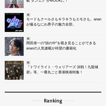
載“ダンエク”がMOOKに！
本
モードもクールさもキラキラもエモさも。anan
が撮るなにわ男子の魅力全部。
本
岡田准一の“頭の中”を覗き見ることができる
ananの人気連載が待望の書籍化
本
『トワイライト・ウォリアーズ 決戦！九龍城
砦』等、一冊丸ごと香港映画特集！
Ranking