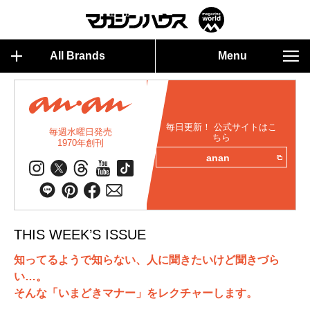
All Brands
Menu
毎日更新！ 公式サイトはこ
毎週水曜日発売
ちら
1970年創刊
anan
THIS WEEK’S ISSUE
知ってるようで知らない、人に聞きたいけど聞きづら
い…。
そんな「いまどきマナー」をレクチャーします。