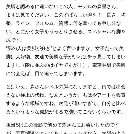
美脚と認めるに違いないこの人、モデルの森星さん。
まずは見てください、このすばらしい脚を！ 長さ、均
整、ライン、フォルム、質感…何を取っても申し分な
い。とにかく女子をうっとりさせる、スペシャルな脚＆
尻です。
“男の人は美脚が好き”とよく言いますが、女子だって美
脚は大好物。友達で美脚な子がいればチラ見してしまい
ますし（隣に並ぶのはイヤですが！）、電車や街で美脚
に出会えば、目で追ってしまいます。
とはいえ、森さんレベルの脚になりますと、街では出会
えない極上の代物。なんというか、もはやアートを鑑賞
するような領域ですね。次元が違いすぎて、自分と比べ
るというような発想がまるで湧いてこないくらいです。
担当Sはこの撮影で初めて森さんにお会いしたのです
が、天真爛漫でとってもチャーミングな方。太陽のよう