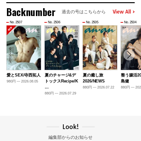
Backnumber
View All
過去の号はこちらから
No. 2507
No. 2506
No. 2505
No. 2504
愛とSEX/寺西拓人
夏のチャージ&デ
夏の癒し旅
整う腸活20
トックスRecipe/K
2026/NEWS
島健
980円 — 2026.08.05
…
880円 — 2026.07.22
880円 — 202
880円 — 2026.07.29
Look!
編集部からのお知らせ