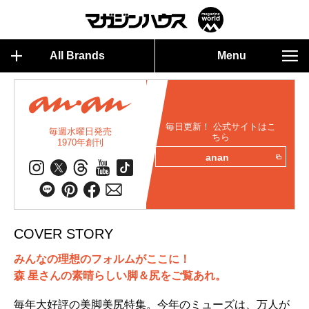
All Brands
Menu
毎日更新！ 公式サイトはこ
毎週水曜日発売
ちら
1970年創刊
anan
COVER STORY
みんなの理想のフォルムがここに！
森 星さんの素晴らしい脚＆尻をご覧あれ。
毎年大好評の美脚美尻特集。今年のミューズは、万人が