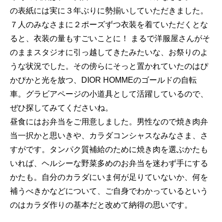
の表紙には実に３年ぶりに勢揃いしていただきました。
７人のみなさまに２ポーズずつ衣装を着ていただくとな
ると、衣装の量もすごいことに！ まるで洋服屋さんがそ
のままスタジオに引っ越してきたみたいな、お祭りのよ
うな状況でした。その傍らにそっと置かれていたのはぴ
かぴかと光を放つ、DIOR HOMMEのゴールドの自転
車。グラビアページの小道具として活躍しているので、
ぜひ探してみてくださいね。
昼食にはお弁当をご用意しました。男性なので焼き肉弁
当一択かと思いきや、カラダコンシャスなみなさま、さ
すがです。タンパク質補給のために焼き肉を選ぶかたも
いれば、ヘルシーな野菜多めのお弁当を迷わず手にする
かたも。自分のカラダにいま何が足りていないか、何を
補うべきかなどについて、ご自身でわかっているという
のはカラダ作りの基本だと改めて納得の思いです。