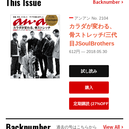
This Issue
Backnumber
アンアン No. 2104
カラダが変わる、
骨ストレッチ/三代
目JSoulBrothers
612円 — 2018.05.30
試し読み
購入
定期購読 (27%OFF)
Backnumber
View All
過去の号はこちらから