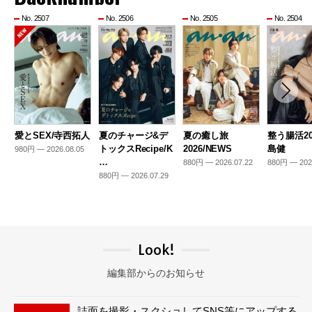
No. 2507
No. 2506
No. 2505
No. 2504
愛とSEX/寺西拓人
夏のチャージ&デ
夏の癒し旅
整う腸活20
トックスRecipe/K
2026/NEWS
島健
980円 — 2026.08.05
…
880円 — 2026.07.22
880円 — 202
880円 — 2026.07.29
Look!
編集部からのお知らせ
誌面を撮影・スクショしてSNS等にアップする