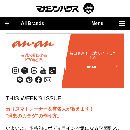
All Brands
Menu
毎日更新！ 公式サイトはこ
毎週水曜日発売
ちら
1970年創刊
anan
THIS WEEK’S ISSUE
カリスマトレーナー＆有名人が教えます！
“理想のカラダ”の作り方。
いよいよ、本格的にボディラインが気になる季節到来。