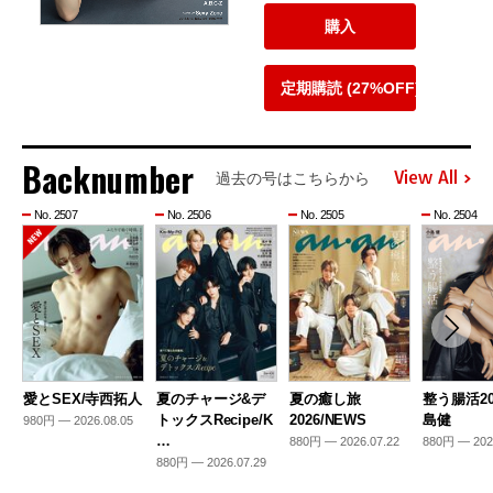
購入
定期購読 (27%OFF)
Backnumber
View All
過去の号はこちらから
No. 2507
No. 2506
No. 2505
No. 2504
愛とSEX/寺西拓人
夏のチャージ&デ
夏の癒し旅
整う腸活20
トックスRecipe/K
2026/NEWS
島健
980円 — 2026.08.05
…
880円 — 2026.07.22
880円 — 202
880円 — 2026.07.29