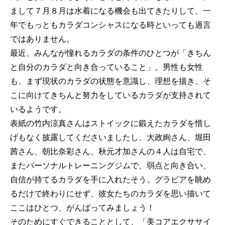
まして７月８月は水着になる機会も出てきたりして、一
年でもっともカラダコンシャスになる時といっても過言
ではありません。
最近、みんなが憧れるカラダの条件のひとつが「きちん
と自分のカラダと向き合っていること」。男性も女性
も、まず現状のカラダの状態を意識し、理想を描き、そ
こに向けてきちんと努力をしているカラダが支持されて
いるようです。
表紙の竹内涼真さんはストイックに鍛えたカラダを惜し
げもなく披露してくださいましたし、大政絢さん、堀田
茜さん、朝比奈彩さん、秋元才加さんの４人は自宅で、
またパーソナルトレーニングジムで、弱点と向き合い、
自信が持てるカラダを手に入れたそう。グラビアを眺め
るだけで終わりにせず、彼女たちのカラダを思い描いて
ここはひとつ、がんばってみましょう！
そのためにすぐできることとして、「美コアエクササイ