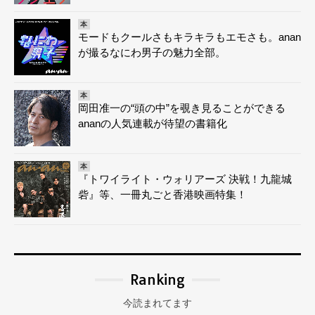
本
モードもクールさもキラキラもエモさも。anan
が撮るなにわ男子の魅力全部。
本
岡田准一の“頭の中”を覗き見ることができる
ananの人気連載が待望の書籍化
本
『トワイライト・ウォリアーズ 決戦！九龍城
砦』等、一冊丸ごと香港映画特集！
Ranking
今読まれてます