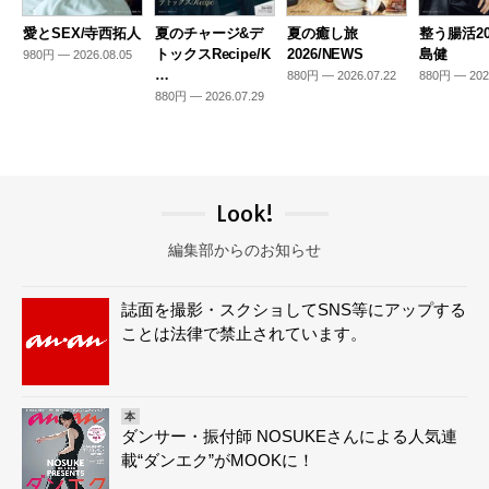
愛とSEX/寺西拓人
夏のチャージ&デ
夏の癒し旅
整う腸活20
トックスRecipe/K
2026/NEWS
島健
980円 — 2026.08.05
…
880円 — 2026.07.22
880円 — 202
880円 — 2026.07.29
Look!
編集部からのお知らせ
誌面を撮影・スクショしてSNS等にアップする
ことは法律で禁止されています。
本
ダンサー・振付師 NOSUKEさんによる人気連
載“ダンエク”がMOOKに！