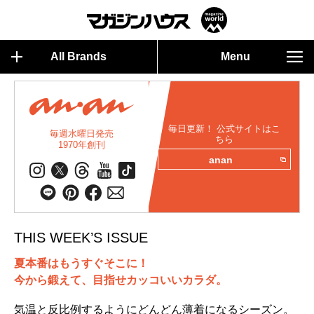
All Brands
Menu
毎日更新！ 公式サイトはこ
毎週水曜日発売
ちら
1970年創刊
anan
THIS WEEK’S ISSUE
夏本番はもうすぐそこに！
今から鍛えて、目指せカッコいいカラダ。
気温と反比例するようにどんどん薄着になるシーズン。