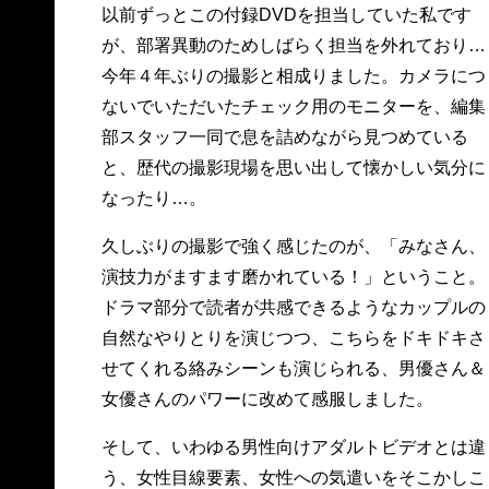
以前ずっとこの付録DVDを担当していた私です
が、部署異動のためしばらく担当を外れており…
今年４年ぶりの撮影と相成りました。カメラにつ
ないでいただいたチェック用のモニターを、編集
部スタッフ一同で息を詰めながら見つめている
と、歴代の撮影現場を思い出して懐かしい気分に
なったり…。
久しぶりの撮影で強く感じたのが、「みなさん、
演技力がますます磨かれている！」ということ。
ドラマ部分で読者が共感できるようなカップルの
自然なやりとりを演じつつ、こちらをドキドキさ
せてくれる絡みシーンも演じられる、男優さん＆
女優さんのパワーに改めて感服しました。
そして、いわゆる男性向けアダルトビデオとは違
う、女性目線要素、女性への気遣いをそこかしこ