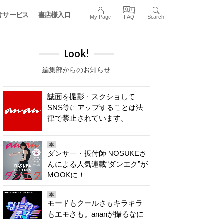
けサービス
書店様入口
My Page
FAQ
Search
Look!
編集部からのお知らせ
誌面を撮影・スクショして
SNS等にアップすることは法
律で禁止されています。
本
ダンサー・振付師 NOSUKEさ
んによる人気連載“ダンエク”が
MOOKに！
本
モードもクールさもキラキラ
もエモさも。ananが撮るなに