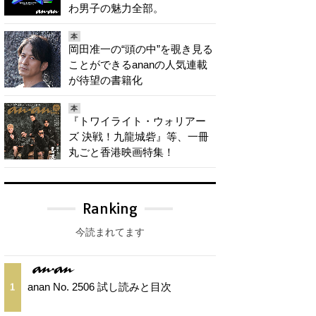
わ男子の魅力全部。
本
岡田准一の“頭の中”を覗き見る
ことができるananの人気連載
が待望の書籍化
本
『トワイライト・ウォリアー
ズ 決戦！九龍城砦』等、一冊
丸ごと香港映画特集！
Ranking
今読まれてます
anan No. 2506 試し読みと目次
1