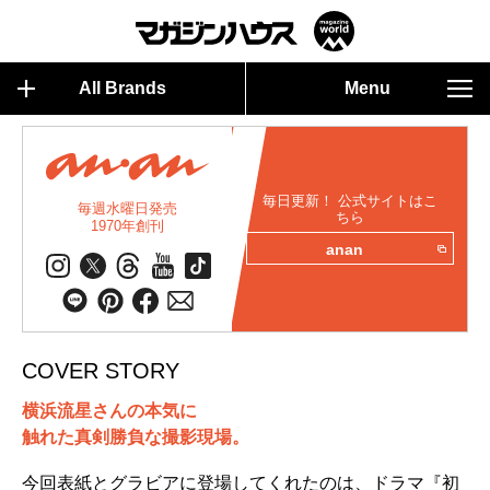
All Brands
Menu
毎日更新！ 公式サイトはこ
毎週水曜日発売
ちら
1970年創刊
anan
COVER STORY
横浜流星さんの本気に
触れた真剣勝負な撮影現場。
今回表紙とグラビアに登場してくれたのは、ドラマ『初