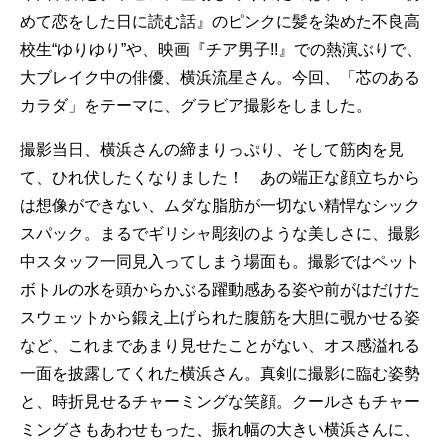
めて恋をした日に読む話』のピンクに髪を染めた不良高
校生“ゆりゆり”や、映画『チア男子!!』での熱演ぶりで、
大ブレイク中の俳優、横浜流星さん。今回、「芯のある
カラダ」をテーマに、グラビア撮影をしました。
撮影当日、横浜さんの締まりっぷり、そして筋肉を見
て、ひれ伏したくなりました！ あの端正な顔立ちから
は想像ができない、ムダな脂肪が一切ない精悍なシック
スパック。まるでギリシャ彫刻のような美しさに、撮影
中スタッフ一同見入ってしまう場面も。撮影ではペット
ボトルの水を頭からかぶる躍動感ある姿や前がはだけた
スウェットから鍛え上げられた腹筋を大胆に覗かせる姿
など、これまであまり見せたことがない、オス感溢れる
一面を披露してくれた横浜さん。真剣に撮影に臨む姿勢
と、時折見せるチャーミングな笑顔。クールさもチャー
ミングさもあわせもった、振れ幅の大きい横浜さんに、