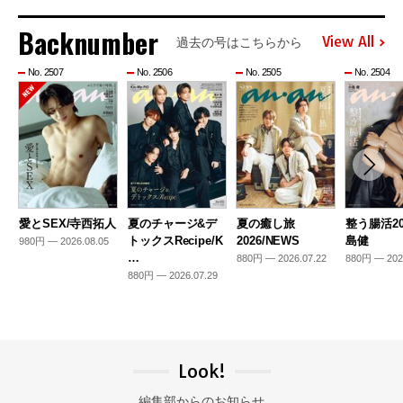
Backnumber
View All
過去の号はこちらから
No. 2507
No. 2506
No. 2505
No. 2504
愛とSEX/寺西拓人
夏のチャージ&デ
夏の癒し旅
整う腸活20
トックスRecipe/K
2026/NEWS
島健
980円 — 2026.08.05
…
880円 — 2026.07.22
880円 — 202
880円 — 2026.07.29
Look!
編集部からのお知らせ