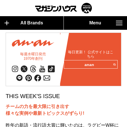
All Brands
Menu
毎日更新！ 公式サイトはこ
毎週水曜日発売
ちら
1970年創刊
anan
THIS WEEK’S ISSUE
チームの力を最大限に引き出す
様々な実例や最新トピックスがずらり!
昨年の新語・流行語大賞に輝いたのは、ラグビーW杯に