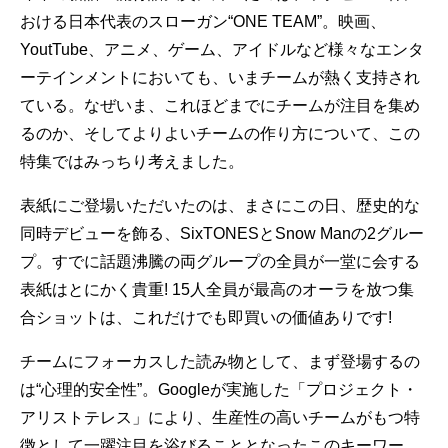
おける日本代表のスローガン“ONE TEAM”。映画、
YoutTube、アニメ、ゲーム、アイドルなど様々なエンタ
ーテインメントにおいても、いまチームが熱く支持され
ている。なぜいま、これほどまでにチームが注目を集め
るのか、そしてよりよいチームの作り方について、この
特集ではみっちり考えました。
表紙にご登場いただいたのは、まさにこの日、歴史的な
同時デビューを飾る、SixTONESとSnow Manの2グルー
プ。すでに話題沸騰の両グループの全員が一堂に会する
表紙はとにかく貴重! 15人全員が最高のオーラを放つ集
合ショットは、これだけでも即買いの価値ありです!
チームにフォーカスした読み物として、まず登場するの
は“心理的安全性”。Googleが実施した「プロジェクト・
アリストテレス」により、生産性の高いチームがもつ特
徴として一躍注目を浴びることとなったこのキーワー