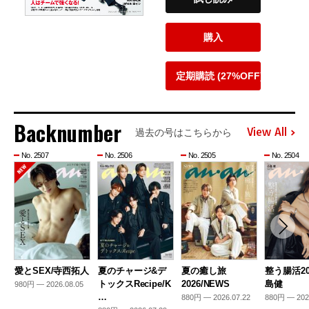
購入
定期購読 (27%OFF)
Backnumber
View All
過去の号はこちらから
No. 2507
No. 2506
No. 2505
No. 2504
愛とSEX/寺西拓人
夏のチャージ&デ
夏の癒し旅
整う腸活20
トックスRecipe/K
2026/NEWS
島健
980円 — 2026.08.05
…
880円 — 2026.07.22
880円 — 202