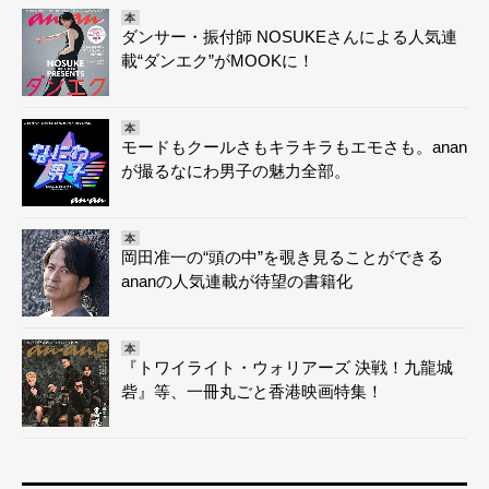
本
ダンサー・振付師 NOSUKEさんによる人気連
載“ダンエク”がMOOKに！
本
モードもクールさもキラキラもエモさも。anan
が撮るなにわ男子の魅力全部。
本
岡田准一の“頭の中”を覗き見ることができる
ananの人気連載が待望の書籍化
本
『トワイライト・ウォリアーズ 決戦！九龍城
砦』等、一冊丸ごと香港映画特集！