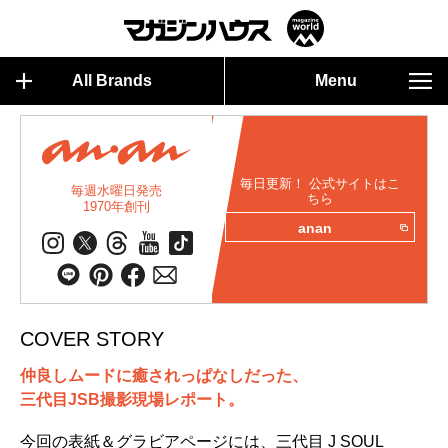
All Brands
Menu
毎日更新！ 公式サイトはこ
毎週水曜日発売
ちら
1970年創刊
anan
COVER STORY
仲良しムードに癒されっぱなしだった、
三代目JSB撮影現場レポート。
今回の表紙＆グラビアページには、三代目 J SOUL