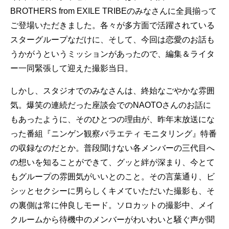
BROTHERS from EXILE TRIBEのみなさんに全員揃って
ご登場いただきました。各々が多方面で活躍されている
スターグループなだけに、そして、今回は恋愛のお話も
うかがうというミッションがあったので、編集＆ライタ
ー一同緊張して迎えた撮影当日。
しかし、スタジオでのみなさんは、終始なごやかな雰囲
気。爆笑の連続だった座談会でのNAOTOさんのお話に
もあったように、そのひとつの理由が、昨年末放送にな
った番組『ニンゲン観察バラエティ モニタリング』特番
の収録なのだとか。普段聞けない各メンバーの三代目へ
の想いを知ることができて、グッと絆が深まり、今とて
もグループの雰囲気がいいとのこと。その言葉通り、ビ
シッとセクシーに男らしくキメていただいた撮影も、そ
の裏側は常に仲良しモード。ソロカットの撮影中、メイ
クルームから待機中のメンバーがわいわいと騒ぐ声が聞