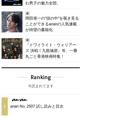
わ男子の魅力全部。
本
岡田准一の“頭の中”を覗き見る
ことができるananの人気連載
が待望の書籍化
本
『トワイライト・ウォリアー
ズ 決戦！九龍城砦』等、一冊
丸ごと香港映画特集！
Ranking
今読まれてます
anan No. 2507 試し読みと目次
1