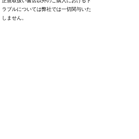
正規取扱い書店以外のご購入におけるト
ラブルについては弊社では一切関与いた
しません。
No. 2500
No. 2499
No. 2498