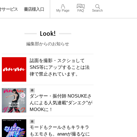
けサービス
書店様入口
My Page
FAQ
Search
Look!
編集部からのお知らせ
誌面を撮影・スクショして
SNS等にアップすることは法
律で禁止されています。
本
ダンサー・振付師 NOSUKEさ
んによる人気連載“ダンエク”が
MOOKに！
本
モードもクールさもキラキラ
もエモさも。ananが撮るなに