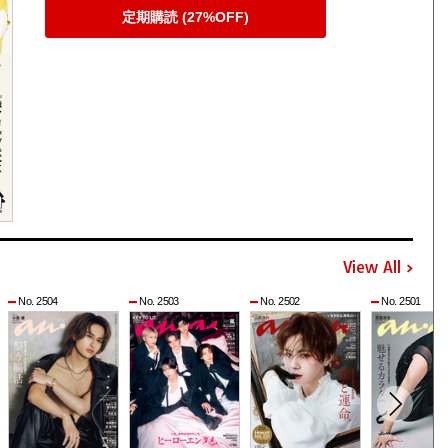
定期購読 (27%OFF)
View All
No. 2504
No. 2503
No. 2502
No. 2501